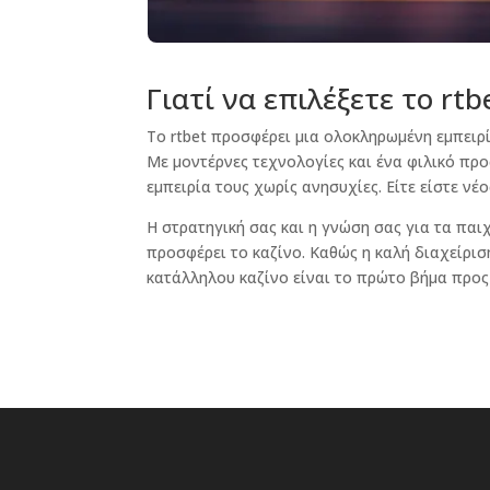
Γιατί να επιλέξετε το rtb
Το rtbet προσφέρει μια ολοκληρωμένη εμπειρί
Με μοντέρνες τεχνολογίες και ένα φιλικό πρ
εμπειρία τους χωρίς ανησυχίες. Είτε είστε νέο
Η στρατηγική σας και η γνώση σας για τα παι
προσφέρει το καζίνο. Καθώς η καλή διαχείριση
κατάλληλου καζίνο είναι το πρώτο βήμα προς 