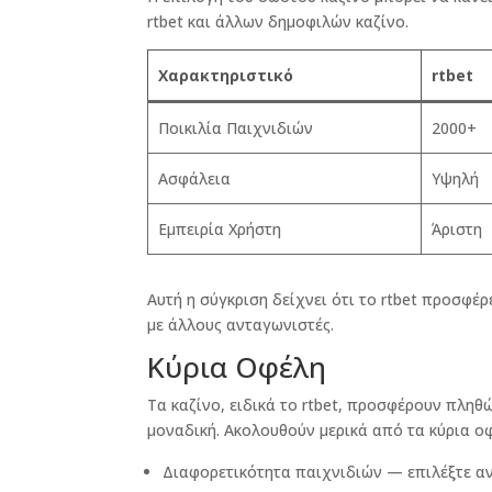
rtbet και άλλων δημοφιλών καζίνο.
Χαρακτηριστικό
rtbet
Ποικιλία Παιχνιδιών
2000+
Ασφάλεια
Υψηλή
Εμπειρία Χρήστη
Άριστη
Αυτή η σύγκριση δείχνει ότι το rtbet προσφέ
με άλλους ανταγωνιστές.
Κύρια Οφέλη
Τα καζίνο, ειδικά το rtbet, προσφέρουν πλη
μοναδική. Ακολουθούν μερικά από τα κύρια ο
Διαφορετικότητα παιχνιδιών — επιλέξτε αν