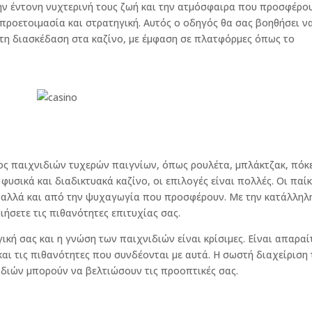
την έντονη νυχτερινή τους ζωή και την ατμόσφαιρα που προσφέρου
 προετοιμασία και στρατηγική. Αυτός ο οδηγός θα σας βοηθήσει ν
ι τη διασκέδαση στα καζίνο, με έμφαση σε πλατφόρμες όπως το
ος παιχνιδιών τυχερών παιγνίων, όπως ρουλέτα, μπλάκτζακ, πόκ
υσικά και διαδικτυακά καζίνο, οι επιλογές είναι πολλές. Οι παί
 αλλά και από την ψυχαγωγία που προσφέρουν. Με την κατάλληλ
ιήσετε τις πιθανότητες επιτυχίας σας.
ική σας και η γνώση των παιχνιδιών είναι κρίσιμες. Είναι απαραί
και τις πιθανότητες που συνδέονται με αυτά. Η σωστή διαχείριση
ιδιών μπορούν να βελτιώσουν τις προοπτικές σας.