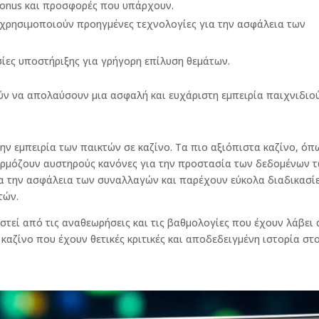
bonus και προσφορές που υπάρχουν.
 χρησιμοποιούν προηγμένες τεχνολογίες για την ασφάλεια των
ίες υποστήριξης για γρήγορη επίλυση θεμάτων.
ύν να απολαύσουν μια ασφαλή και ευχάριστη εμπειρία παιχνιδιού
ην εμπειρία των παικτών σε καζίνο. Τα πιο αξιόπιστα καζίνο, όπ
εφαρμόζουν αυστηρούς κανόνες για την προστασία των δεδομένων 
α την ασφάλεια των συναλλαγών και παρέχουν εύκολα διαδικασί
τών.
στεί από τις αναθεωρήσεις και τις βαθμολογίες που έχουν λάβει
 καζίνο που έχουν θετικές κριτικές και αποδεδειγμένη ιστορία στ