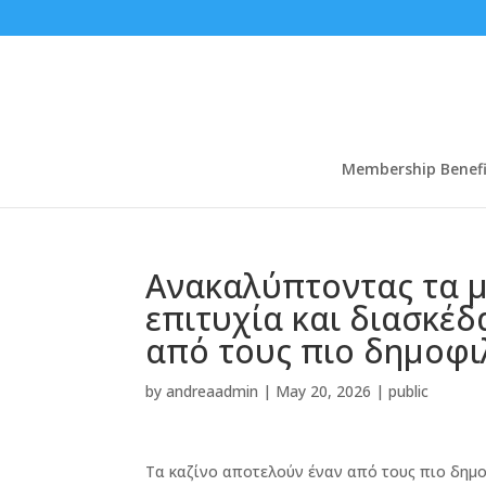
Membership Benefi
Ανακαλύπτοντας τα μ
επιτυχία και διασκέ
από τους πιο δημοφι
by
andreaadmin
|
May 20, 2026
|
public
Τα καζίνο αποτελούν έναν από τους πιο δημο