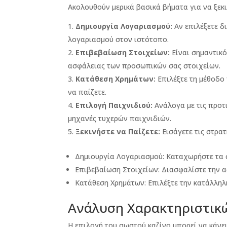
Ακολουθούν μερικά βασικά βήματα για να ξεκι
Δημιουργία Λογαριασμού:
Αν επιλέξετε δι
λογαριασμού στον ιστότοπο.
Επιβεβαίωση Στοιχείων:
Είναι σημαντικό
ασφάλειας των προσωπικών σας στοιχείων.
Κατάθεση Χρημάτων:
Επιλέξτε τη μέθοδο 
να παίζετε.
Επιλογή Παιχνιδιού:
Ανάλογα με τις προτι
μηχανές τυχερών παιχνιδιών.
Ξεκινήστε να Παίζετε:
Εισάγετε τις στρατ
Δημιουργία Λογαριασμού: Καταχωρήστε τα σ
Επιβεβαίωση Στοιχείων: Διασφαλίστε την α
Κατάθεση Χρημάτων: Επιλέξτε την κατάλληλ
Ανάλυση Χαρακτηριστικ
Η επιλογή του σωστού καζίνο μπορεί να κάνει