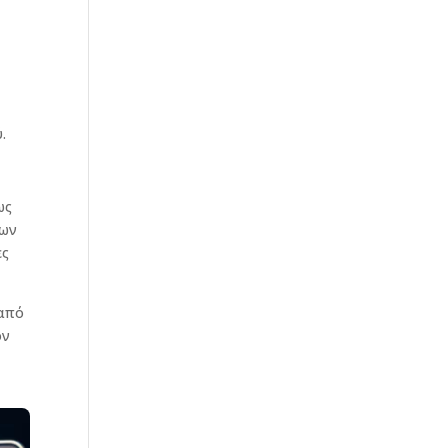
.
ως
των
ες
 από
ον