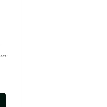
о
вает