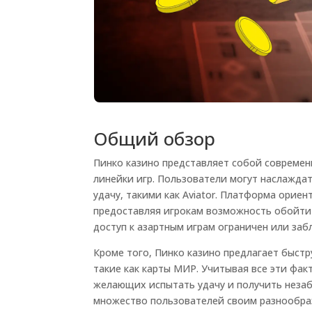
Общий обзор
Пинко казино представляет собой совреме
линейки игр. Пользователи могут наслажда
удачу, такими как Aviator. Платформа ориен
предоставляя игрокам возможность обойти о
доступ к азартным играм ограничен или заб
Кроме того, Пинко казино предлагает быст
такие как карты МИР. Учитывая все эти фа
желающих испытать удачу и получить незаб
множество пользователей своим разнообра