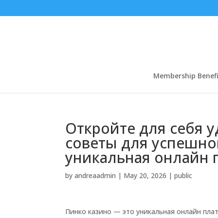
Membership Benefi
Откройте для себя у
советы для успешно
уникальная онлайн 
by
andreaadmin
|
May 20, 2026
|
public
Пинко казино — это уникальная онлайн пла