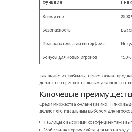
Функция
Пинк
Выбор игр
2500
Безопасность
Высо
Пользовательский интерфейс
Инту
Бонусы для новых игроков
150%
Как видно из таблицы, Пинко казино предла
делает его привлекательным для игроков, 
Ключевые преимущест
Среди множества онлайн казино, Пинко выд
делают его идеальным выбором для игроко
Таблицы с высокими коэффициентами вып
Мобильная версия сайта для игр на ходу.