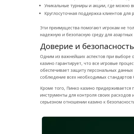
Уникальные турниры и акции, где можно 
Круглосуточная поддержка клиентов для 
Эти преимущества помогают игрокам не тол
надежную и безопасную среду для азартных 
Доверие и безопасност
Одним из важнейших аспектов при выборе о
казино гарантирует, что все игровые про
обеспечивает защиту персональных данных 
соблюдение всех необходимых стандартов 
Кроме того, Пинко казино придерживается 
инструменты для контроля своих расходов и
серьезном отношении казино к безопасност