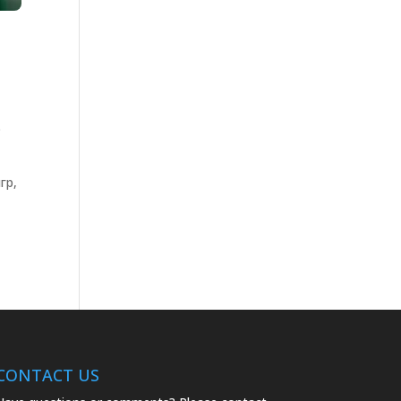
о
гр,
CONTACT US