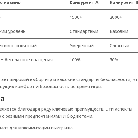
о казино
Конкурент A
Конкурент 
+
1500+
2000+
кий уровень
Стандартный
Базовый
итивно понятный
Умеренный
Сложный
 + бесплатные вращения
100%
50%
гает широкий выбор игр и высокие стандарты безопасности, ч
ищущих комфорт и безопасность во время игры.
ва
еляется благодаря ряду ключевых преимуществ. Эти аспекты
в с разными предпочтениями и бюджетами.
лат для максимизации выигрыша.