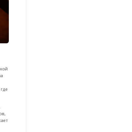
окой
на
 где
,
ов,
кает