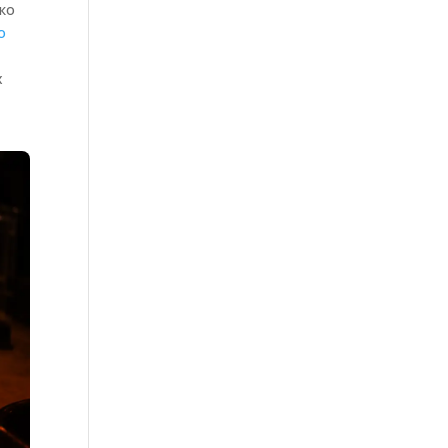
нко
о
х