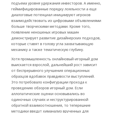
подъема уровня удержания инвесторов. А именно,
геймифицированные порядку лояльности а еще
диалоговые потенциал инициируют игроков
взаимодействовать из цифровыми объявлениями
больше творческими методами. Кроме того,
появление неношеных игровых машин
демонстрирует развитие дизайнерских подходов,
которые ставят в голову угла захватывающую
механику а также тематическую глубину.
Хотя промышленность онлайновый-игорный дом
выискается взрослой, дальнейший рост зависит
от беспрерывного улучшения операционных
образцов вдобавок правдивости выступлений.
Это потребовало конфигурации прохода к
проведению обзоров игорный дом. Если
аллопатические оценки основывались во
одиночных случаях и неструктурированной
обратной взаимоотношения, то теперешние
методики введут химанализ врученных для