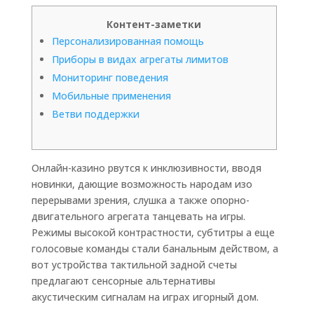
Контент-заметки
Персонализированная помощь
Приборы в видах агрегаты лимитов
Мониторинг поведения
Мобильные применения
Ветви поддержки
Онлайн-казино рвутся к инклюзивности, вводя
новинки, дающие возможность народам изо
перерывами зрения, слушка а также опорно-
двигательного агрегата танцевать на игры.
Режимы высокой контрастности, субтитры а еще
голосовые команды стали банальным действом, а
вот устройства тактильной задной счеты
предлагают сенсорные альтернативы
акустическим сигналам на играх игорный дом.