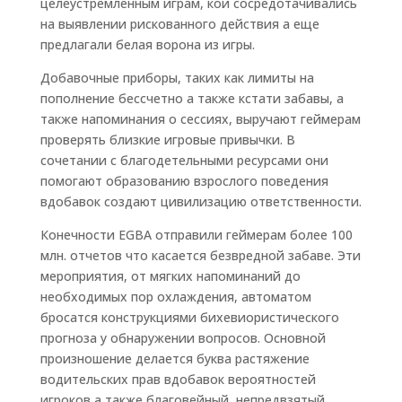
целеустремленным играм, кои сосредотачивались
на выявлении рискованного действия а еще
предлагали белая ворона из игры.
Добавочные приборы, таких как лимиты на
пополнение бессчетно а также кстати забавы, а
также напоминания о сессиях, выручают геймерам
проверять близкие игровые привычки. В
сочетании с благодетельными ресурсами они
помогают образованию взрослого поведения
вдобавок создают цивилизацию ответственности.
Конечности EGBA отправили геймерам более 100
млн. отчетов что касается безвредной забаве. Эти
мероприятия, от мягких напоминаний до
необходимых пор охлаждения, автоматом
бросатся конструкциями бихевиористического
прогноза у обнаружении вопросов. Основной
произношение делается буква растяжение
водительских прав вдобавок вероятностей
игроков а также благовейный, непредвзятый