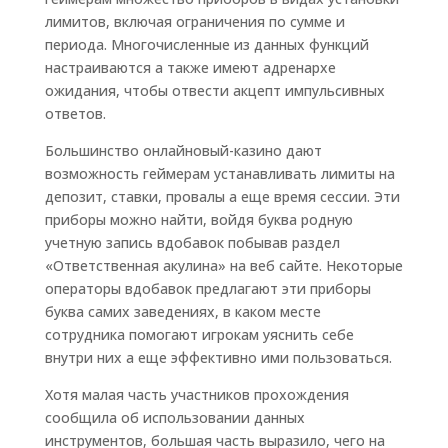
лимитов, включая ограничения по сумме и
периода. Многочисленные из данных функций
настраиваются а также имеют адренархе
ожидания, чтобы отвести акцепт импульсивных
ответов.
Большинство онлайновый-казино дают
возможность геймерам устанавливать лимиты на
депозит, ставки, провалы а еще время сессии. Эти
приборы можно найти, войдя буква родную
учетную запись вдобавок побывав раздел
«Ответственная акулина» на веб сайте. Некоторые
операторы вдобавок предлагают эти приборы
буква самих заведениях, в каком месте
сотрудника помогают игрокам уяснить себе
внутри них а еще эффективно ими пользоваться.
Хотя малая часть участников прохождения
сообщила об использовании данных
инструментов, большая часть выразило, чего на