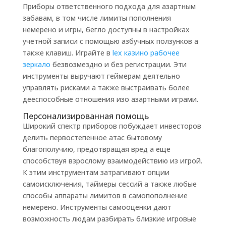
Приборы ответственного подхода для азартным
забавам, в том числе лимиты пополнения
немерено и игры, бегло доступны в настройках
учетной записи с помощью азбучных ползунков а
также клавиш. Играйте в
lex казино рабочее
зеркало
безвозмездно и без регистрации. Эти
инструменты выручают геймерам деятельно
управлять рисками а также выстраивать более
дееспособные отношения изо азартными играми.
Персонализированная помощь
Широкий спектр приборов побуждает инвесторов
делить первостепенное атас бытовому
благополучию, предотвращая вред а еще
способствуя взрослому взаимодействию из игрой.
К этим инструментам затрагивают опции
самоисключения, таймеры сессий а также любые
способы аппараты лимитов в самопополнение
немерено. Инструменты самооценки дают
возможность людам разбирать близкие игровые