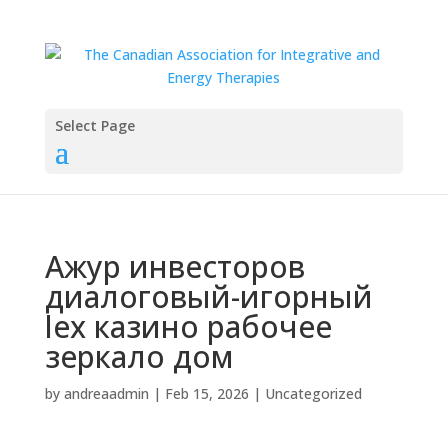
Select Page
Ажур инвесторов
диалоговый-игорный
lex казино рабочее
зеркало дом
by
andreaadmin
|
Feb 15, 2026
|
Uncategorized