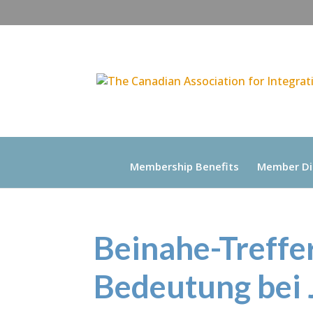
Membership Benefits
Member Di
Beinahe-Treffer
Bedeutung bei 