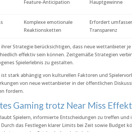
Feature-Anticipation
Hauptgewinne
ss
Komplexe emotionale
Erfordert umfasse
Reaktionsketten
Transparenz
ihrer Strategie berücksichtigen, dass neue wettanbieter je
hiedlich effektiv sein können. Zeitgemäße Strategien verb
enes Spielerlebnis zu gestalten.
e ist stark abhängig von kulturellen Faktoren und Spielervor
irkungen von neue wettanbieter in der öffentlichen Diskus
en fordern.
es Gaming trotz Near Miss Effek
laubt Spielern, informierte Entscheidungen zu treffen und 
Durch das Festlegen klarer Limits bei Zeit sowie Budget 