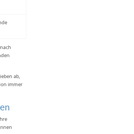
nde
 nach
inden
lieben ab,
sion immer
ten
ihre
können