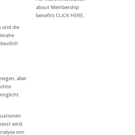
about Membership
benefits
CLICK HERE
.
n und die
einahe
deutlich
zeigen, aber
echte
möglicht
tuationen
asst wird,
Analyse von