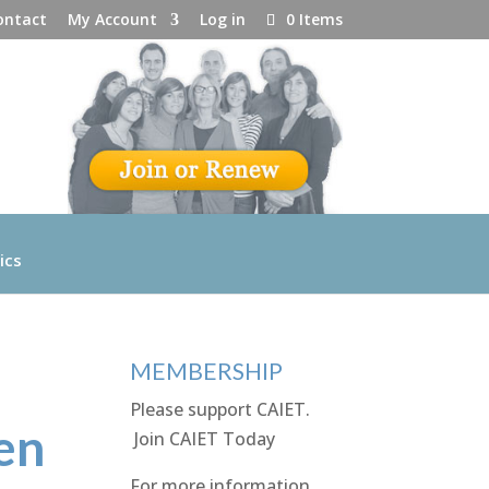
ontact
My Account
Log in
0 Items
ics
MEMBERSHIP
Please support CAIET.
en
Join CAIET Today
For more information