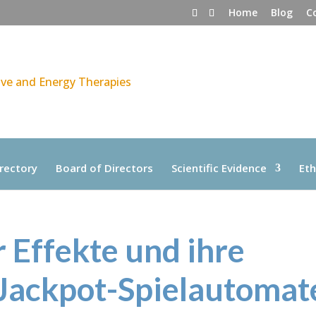
Home
Blog
C
rectory
Board of Directors
Scientific Evidence
Eth
 Effekte und ihre
Jackpot-Spielautomat