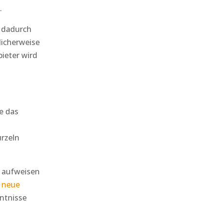
.
d dadurch
licherweise
bieter wird
e das
rzeln
n aufweisen
n
neue
nntnisse