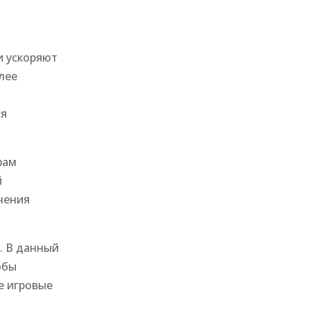
и ускоряют
лее
ся
рам
й
чения
. В данный
обы
е игровые