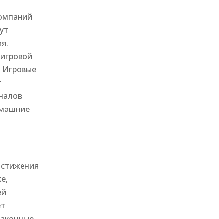
компаний
ут
ия.
 игровой
. Игровые
т
аналов
омашние
остижения
е,
ей
ет
законные