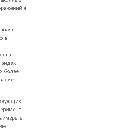
бражений а
тавляя
я в
тав в
 видах
х более
ование
ствующих
перимент
таймеры в
ким