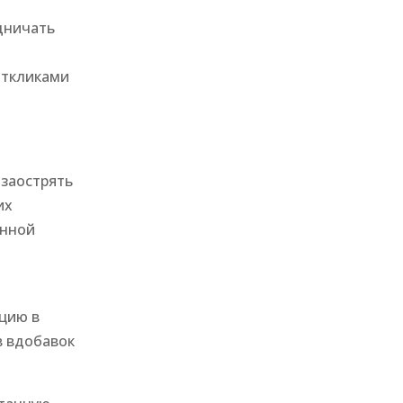
удничать
откликами
 заострять
их
онной
цию в
в вдобавок