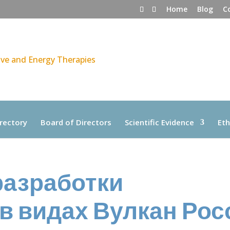
Home
Blog
C
rectory
Board of Directors
Scientific Evidence
Eth
разработки
в видах Вулкан Рос