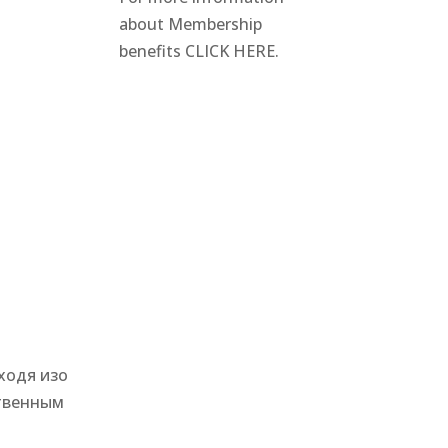
about Membership
benefits
CLICK HERE
.
ходя изо
ственным