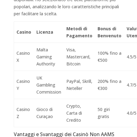
popolari, analizzando le loro caratteristiche principali
per facilitare la scelta.
Metodi di
Bonus di
Valu
Casino
Licenza
Pagamento
Benvenuto
Uten
Malta
Visa,
Casino
100% fino a
Gaming
Mastercard,
4.5/5
X
€500
Authority
Bitcoin
UK
Casino
PayPal, Skrill,
200% fino a
Gambling
4.7/5
Y
Neteller
€300
Commission
Crypto,
Casino
Gioco di
50 giri
Carta di
4.0/5
Z
Curaçao
gratis
Credito
Vantaggi e Svantaggi dei Casinò Non AAMS