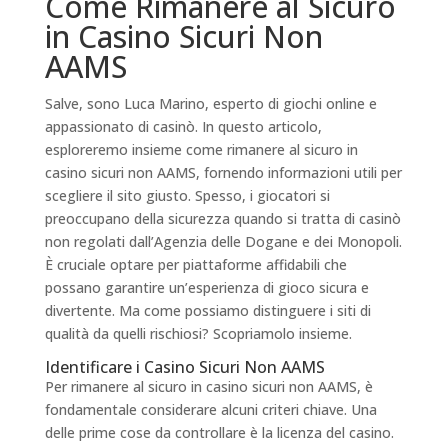
Come Rimanere al Sicuro
in Casino Sicuri Non
AAMS
Salve, sono Luca Marino, esperto di giochi online e
appassionato di casinò. In questo articolo,
esploreremo insieme come rimanere al sicuro in
casino sicuri non AAMS, fornendo informazioni utili per
scegliere il sito giusto. Spesso, i giocatori si
preoccupano della sicurezza quando si tratta di casinò
non regolati dall’Agenzia delle Dogane e dei Monopoli.
È cruciale optare per piattaforme affidabili che
possano garantire un’esperienza di gioco sicura e
divertente. Ma come possiamo distinguere i siti di
qualità da quelli rischiosi? Scopriamolo insieme.
Identificare i Casino Sicuri Non AAMS
Per rimanere al sicuro in casino sicuri non AAMS, è
fondamentale considerare alcuni criteri chiave. Una
delle prime cose da controllare è la licenza del casino.