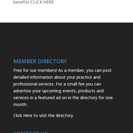
benefits
CLICK HERE
.
MEMBER DIRECTORY
Free for our members! As a member, you can post
detailed information about your practice and
professional services. For a small fee you can
advertise your upcoming events, products and
services in a featured ad on in the directory for one
month.
Click
Here
to visit the directory.