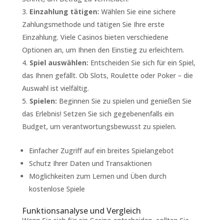
Einzahlung tätigen:
Wählen Sie eine sichere
Zahlungsmethode und tätigen Sie Ihre erste
Einzahlung. Viele Casinos bieten verschiedene
Optionen an, um Ihnen den Einstieg zu erleichtern.
Spiel auswählen:
Entscheiden Sie sich für ein Spiel,
das Ihnen gefällt. Ob Slots, Roulette oder Poker – die
Auswahl ist vielfältig.
Spielen:
Beginnen Sie zu spielen und genießen Sie
das Erlebnis! Setzen Sie sich gegebenenfalls ein
Budget, um verantwortungsbewusst zu spielen.
Einfacher Zugriff auf ein breites Spielangebot
Schutz Ihrer Daten und Transaktionen
Möglichkeiten zum Lernen und Üben durch
kostenlose Spiele
Funktionsanalyse und Vergleich