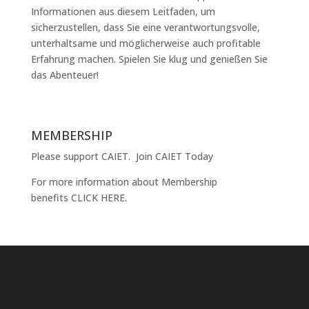
Informationen aus diesem Leitfaden, um
sicherzustellen, dass Sie eine verantwortungsvolle,
unterhaltsame und möglicherweise auch profitable
Erfahrung machen. Spielen Sie klug und genießen Sie
das Abenteuer!
MEMBERSHIP
Please support CAIET.
Join CAIET Today
For more information about Membership
benefits
CLICK HERE
.