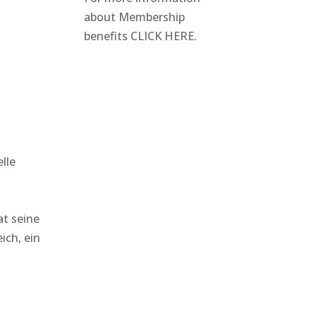
about Membership
benefits
CLICK HERE
.
lle
at seine
ich, ein