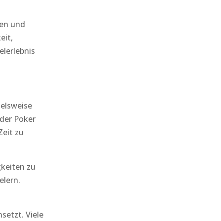
ten und
eit,
elerlebnis
ielsweise
oder Poker
Zeit zu
gkeiten zu
elern.
setzt. Viele