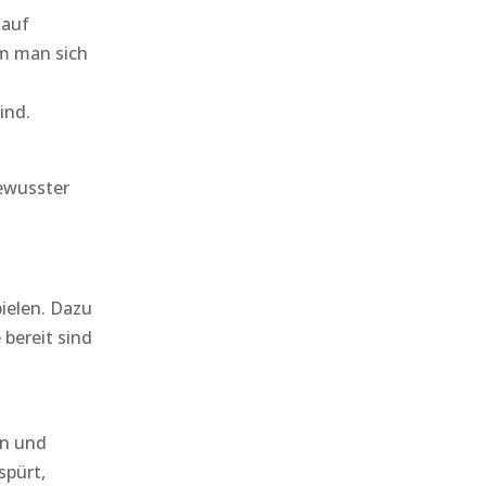
 auf
em man sich
ind.
bewusster
pielen. Dazu
 bereit sind
en und
spürt,