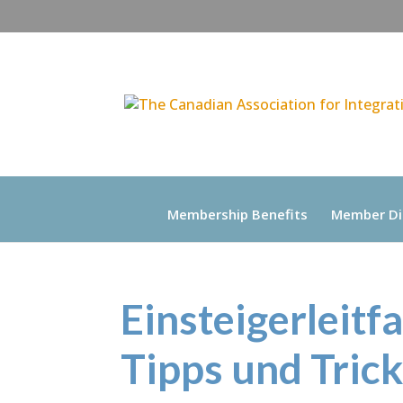
Membership Benefits
Member Di
Einsteigerleitf
Tipps und Trick