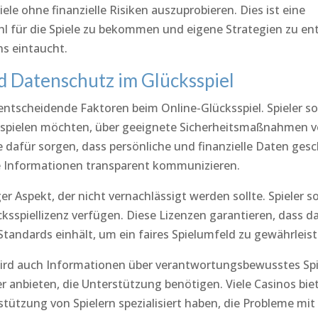
ele ohne finanzielle Risiken auszuprobieren. Dies ist eine
l für die Spiele zu bekommen und eigene Strategien zu ent
ns eintaucht.
nd Datenschutz im Glücksspiel
entscheidende Faktoren beim Online-Glücksspiel. Spieler so
ie spielen möchten, über geeignete Sicherheitsmaßnahmen v
dafür sorgen, dass persönliche und finanzielle Daten gesc
se Informationen transparent kommunizieren.
ger Aspekt, der nicht vernachlässigt werden sollte. Spieler so
ücksspiellizenz verfügen. Diese Lizenzen garantieren, dass d
tandards einhält, um ein faires Spielumfeld zu gewährleist
ird auch Informationen über verantwortungsbewusstes Sp
er anbieten, die Unterstützung benötigen. Viele Casinos bie
rstützung von Spielern spezialisiert haben, die Probleme mi