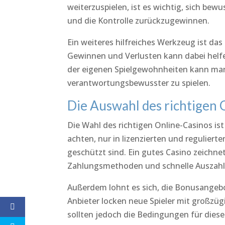
weiterzuspielen, ist es wichtig, sich bew
und die Kontrolle zurückzugewinnen.
Ein weiteres hilfreiches Werkzeug ist das
Gewinnen und Verlusten kann dabei helfen
der eigenen Spielgewohnheiten kann m
verantwortungsbewusster zu spielen.
Die Auswahl des richtigen 
Die Wahl des richtigen Online-Casinos ist 
achten, nur in lizenzierten und reguliert
geschützt sind. Ein gutes Casino zeichne
Zahlungsmethoden und schnelle Auszahl
Außerdem lohnt es sich, die Bonusangebo
Anbieter locken neue Spieler mit großzü
sollten jedoch die Bedingungen für diese