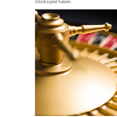
Glücksspiel haben.