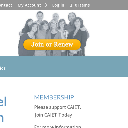
ontact
My Account
Log in
0 Items
ics
el
MEMBERSHIP
Please support CAIET.
n
Join CAIET Today
For more information