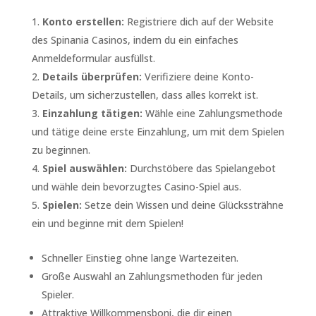
Konto erstellen:
Registriere dich auf der Website
des Spinania Casinos, indem du ein einfaches
Anmeldeformular ausfüllst.
Details überprüfen:
Verifiziere deine Konto-
Details, um sicherzustellen, dass alles korrekt ist.
Einzahlung tätigen:
Wähle eine Zahlungsmethode
und tätige deine erste Einzahlung, um mit dem Spielen
zu beginnen.
Spiel auswählen:
Durchstöbere das Spielangebot
und wähle dein bevorzugtes Casino-Spiel aus.
Spielen:
Setze dein Wissen und deine Glückssträhne
ein und beginne mit dem Spielen!
Schneller Einstieg ohne lange Wartezeiten.
Große Auswahl an Zahlungsmethoden für jeden
Spieler.
Attraktive Willkommensboni, die dir einen