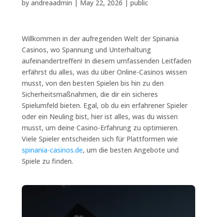
by
andreaadmin
|
May 22, 2026
|
public
Willkommen in der aufregenden Welt der Spinania
Casinos, wo Spannung und Unterhaltung
aufeinandertreffen! In diesem umfassenden Leitfaden
erfährst du alles, was du über Online-Casinos wissen
musst, von den besten Spielen bis hin zu den
Sicherheitsmaßnahmen, die dir ein sicheres
Spielumfeld bieten. Egal, ob du ein erfahrener Spieler
oder ein Neuling bist, hier ist alles, was du wissen
musst, um deine Casino-Erfahrung zu optimieren.
Viele Spieler entscheiden sich für Plattformen wie
spinania-casinos.de
, um die besten Angebote und
Spiele zu finden.