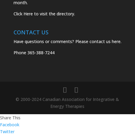
month.
Click
Here
to visit the directory.
CONTACT US
Have questions or comments? Please
contact us here.
Phone
365-388-7244
© 2000-2024 Canadian Association for Integrative &
Energy Therapies
Share This
Facebook
Twitter