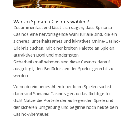
Warum Spinania Casinos wählen?
Zusammenfassend lässt sich sagen, dass Spinania
Casinos eine hervorragende Wahl für alle sind, die ein
sicheres, unterhaltsames und lukratives Online-Casino-
Erlebnis suchen. Mit einer breiten Palette an Spielen,
attraktiven Boni und modernsten
Sicherheitsmaßnahmen sind diese Casinos darauf
ausgelegt, den Bedürfnissen der Spieler gerecht zu
werden.
Wenn du ein neues Abenteuer beim Spielen suchst,
dann sind Spinania Casinos genau das Richtige für
dich! Nutze die Vorteile der aufregenden Spiele und
der sicheren Umgebung und beginne noch heute dein
Casino-Abenteuer.