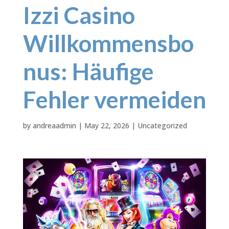
Izzi Casino
Willkommensbo
nus: Häufige
Fehler vermeiden
by
andreaadmin
|
May 22, 2026
|
Uncategorized