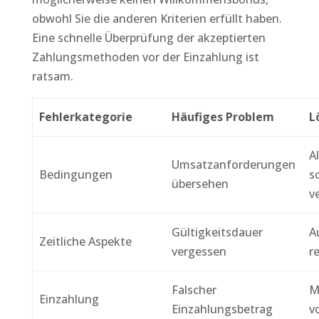
obwohl Sie die anderen Kriterien erfüllt haben.
Eine schnelle Überprüfung der akzeptierten
Zahlungsmethoden vor der Einzahlung ist
ratsam.
Fehlerkategorie
Häufiges Problem
L
A
Umsatzanforderungen
Bedingungen
s
übersehen
v
Gültigkeitsdauer
A
Zeitliche Aspekte
vergessen
r
Falscher
M
Einzahlung
Einzahlungsbetrag
v