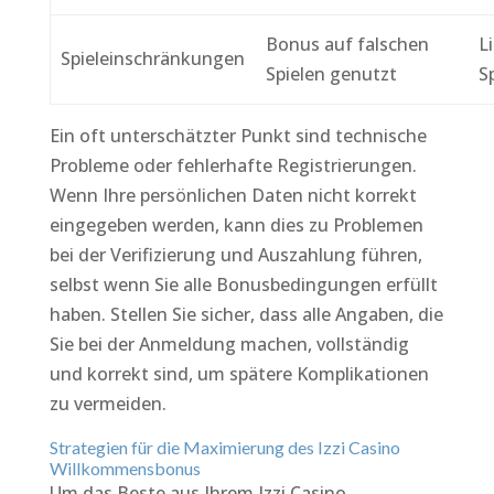
Bonus auf falschen
L
Spieleinschränkungen
Spielen genutzt
S
Ein oft unterschätzter Punkt sind technische
Probleme oder fehlerhafte Registrierungen.
Wenn Ihre persönlichen Daten nicht korrekt
eingegeben werden, kann dies zu Problemen
bei der Verifizierung und Auszahlung führen,
selbst wenn Sie alle Bonusbedingungen erfüllt
haben. Stellen Sie sicher, dass alle Angaben, die
Sie bei der Anmeldung machen, vollständig
und korrekt sind, um spätere Komplikationen
zu vermeiden.
Strategien für die Maximierung des Izzi Casino
Willkommensbonus
Um das Beste aus Ihrem Izzi Casino