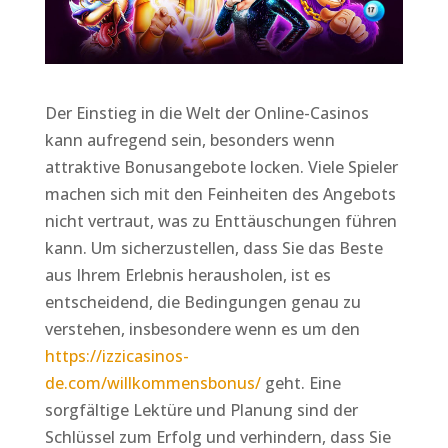
Der Einstieg in die Welt der Online-Casinos
kann aufregend sein, besonders wenn
attraktive Bonusangebote locken. Viele Spieler
machen sich mit den Feinheiten des Angebots
nicht vertraut, was zu Enttäuschungen führen
kann. Um sicherzustellen, dass Sie das Beste
aus Ihrem Erlebnis herausholen, ist es
entscheidend, die Bedingungen genau zu
verstehen, insbesondere wenn es um den
https://izzicasinos-
de.com/willkommensbonus/
geht. Eine
sorgfältige Lektüre und Planung sind der
Schlüssel zum Erfolg und verhindern, dass Sie