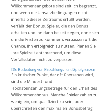
Willkommensangebote sind zeitlich begrenzt,
und wenn die Umsatzbedingungen nicht
innerhalb dieses Zeitraums erfüllt werden,
verfällt der Bonus. Spieler, die den Bonus
erhalten und ihn dann beiseitelegen, ohne sich
um die Fristen zu kümmern, verpassen oft die
Chance, ihn erfolgreich zu nutzen. Planen Sie
Ihre Spielzeit entsprechend, um diese
Verfallsdaten nicht zu verpassen.
Die Bedeutung von Einzahlungs- und Spielgrenzen
Ein kritischer Punkt, der oft übersehen wird,
sind die Mindest- und
Höchsteinzahlungsbeträge für den Erhalt des
Willkommensbonus. Manche Spieler zahlen zu
wenig ein, um qualifiziert zu sein, oder
überschreiten den maximalen Bonusbetrag