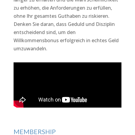
zu erhöhen, die Anforderungen zu erfüllen,
ohne Ihr gesamtes Guthaben zu riskieren.
Denken Sie daran, dass Geduld und Disziplin
entscheidend sind, um den
Willkommensbonus erfolgreich in echtes Geld
umzuwandeln.
MEMBERSHIP