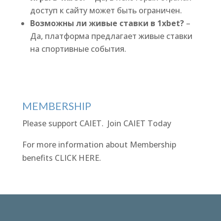
доступ к сайту может быть ограничен.
Возможны ли живые ставки в 1xbet?
–
Да, платформа предлагает живые ставки
на спортивные события.
MEMBERSHIP
Please support CAIET.
Join CAIET Today
For more information about Membership
benefits
CLICK HERE
.