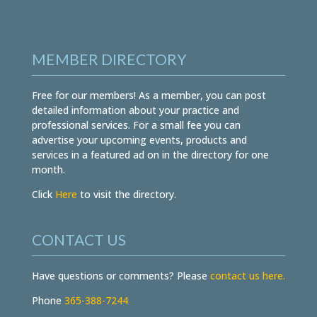
MEMBER DIRECTORY
Free for our members! As a member, you can post
detailed information about your practice and
professional services. For a small fee you can
advertise your upcoming events, products and
services in a featured ad on in the directory for one
month.
Click
Here
to visit the directory.
CONTACT US
Have questions or comments? Please
contact us here.
Phone
365-388-7244