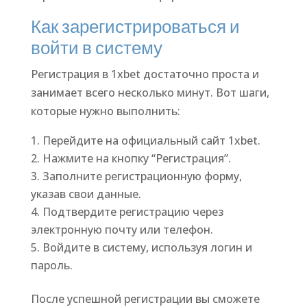
Как зарегистрироваться и
войти в систему
Регистрация в 1xbet достаточно проста и
занимает всего несколько минут. Вот шаги,
которые нужно выполнить:
Перейдите на официальный сайт 1xbet.
Нажмите на кнопку “Регистрация”.
Заполните регистрационную форму,
указав свои данные.
Подтвердите регистрацию через
электронную почту или телефон.
Войдите в систему, используя логин и
пароль.
После успешной регистрации вы сможете