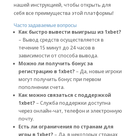
нашей инструкцией, чтобы открыть для
себя все преимущества этой платформы!
Часто задаваемые вопросы
Как быстро вывести выигрыш из 1xbet?
– Вывод средств осуществляется в
течение 15 минут до 24 часов в
зависимости от способа вывода.
Можно ли получить бонус за
регистрацию в 1xbet?
– Да, новые игроки
могут получить бонус при первом
пополнении счета.
Как можно связаться с поддержкой
1xbet?
– Служба поддержки доступна
через онлайн-чат, телефон и электронную
почту.
Есть ли ограничения по странам для
игры в 1xbet?
– Да, в некоторых странах