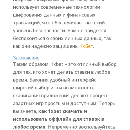
использует современные технологии
шифрования данных и финансовых
транзакций, что обеспечивает высокий
уровень безопасности. Вам не придется
беспокоиться о своих личных данных, так
как они надежно защищены
1хБет
.
Заключение
Таким образом, 1xbet – это отличный выбор
для тех, кто хочет делать ставки в любое
время. Бакония удобный интерфейс,
широкий выбор игр и возможность
скачивания приложения делают процесс
азартных игр простым и доступным. Теперь
вы знаете,
как 1xbet скачать и
использовать оффлайн для ставок в
любое время
. Непременно воспользуйтесь