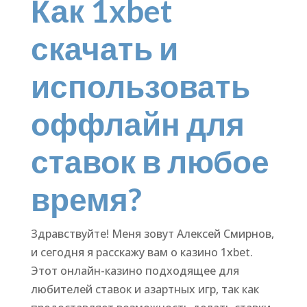
Как 1xbet
скачать и
использовать
оффлайн для
ставок в любое
время?
Здравствуйте! Меня зовут Алексей Смирнов,
и сегодня я расскажу вам о казино 1xbet.
Этот онлайн-казино подходящее для
любителей ставок и азартных игр, так как