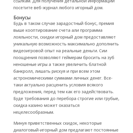
ссылкам.
Для получения детальной информации
посетите веб-журнал любого игорный дом.
Бонусы
Будь в таком случае зарадостный бонус, премия
выше кооптирование счета али программа
лояльности, скидки игорный дом предоставляют
уникальную возможность максимально дополнить
видеоигровой опыт на реальные деньги. Сии
поощрения позволяют геймерам бросить на зуб
неношеные игры а также увеличить блатной
банкролл, лишать рискуя и при всем этом
астрономическими суммами личных денег. Все-
таки актуально расценить условия всякого
предложения, перед тем как его задействовать.
Буде требования до перебора строгие или грубые,
скидка казино может оказаться
нецелесообразным.
Минуя приветственных скидок, некоторые
диалоговый-игорный дом предлагают постоянные