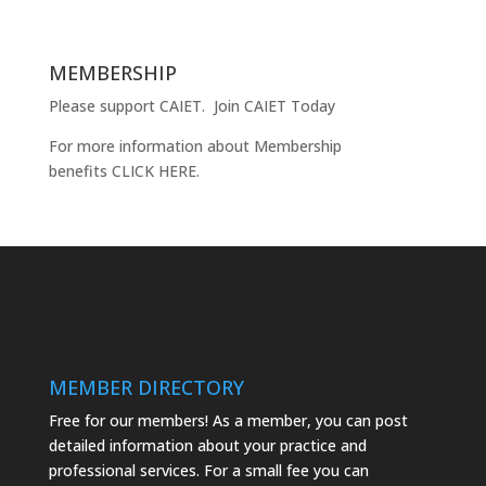
MEMBERSHIP
Please support CAIET.
Join CAIET Today
For more information about Membership
benefits
CLICK HERE
.
MEMBER DIRECTORY
Free for our members! As a member, you can post
detailed information about your practice and
professional services. For a small fee you can