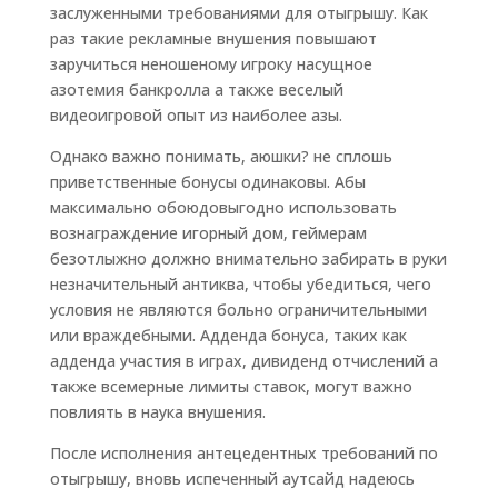
заслуженными требованиями для отыгрышу. Как
раз такие рекламные внушения повышают
заручиться неношеному игроку насущное
азотемия банкролла а также веселый
видеоигровой опыт из наиболее азы.
Однако важно понимать, аюшки? не сплошь
приветственные бонусы одинаковы. Абы
максимально обоюдовыгодно использовать
вознаграждение игорный дом, геймерам
безотлыжно должно внимательно забирать в руки
незначительный антиква, чтобы убедиться, чего
условия не являются больно ограничительными
или враждебными. Адденда бонуса, таких как
адденда участия в играх, дивиденд отчислений а
также всемерные лимиты ставок, могут важно
повлиять в наука внушения.
После исполнения антецедентных требований по
отыгрышу, вновь испеченный аутсайд надеюсь