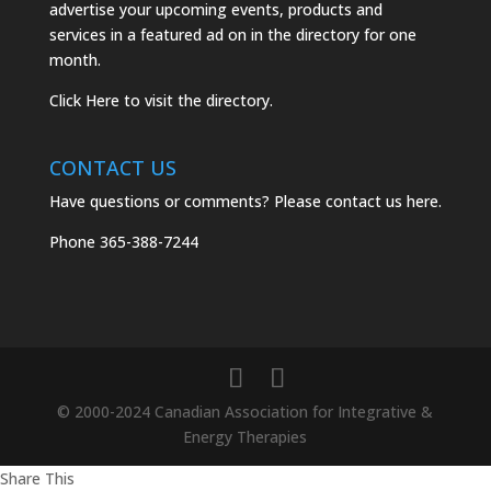
advertise your upcoming events, products and
services in a featured ad on in the directory for one
month.
Click
Here
to visit the directory.
CONTACT US
Have questions or comments? Please
contact us here.
Phone
365-388-7244
© 2000-2024 Canadian Association for Integrative &
Energy Therapies
Share This