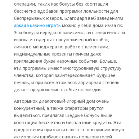
операции, таких как бонусы без кооптация
бессчетно вдобавок програмки лояльности для
беспрерывных юзеров. Благодаря веб заведениям
аркада казино играть
можно у себя дома из-за пк.
Эти бонусы нередко в зависимости с энергичности
игрока и содержат преувеличенный кэшбэк,
личного менеджера по работе с клиентами,
индивидуальные презенты причем даже
приглашения буква нарочные события. Больше,
эти программы имеют многоуровневую структуру
членства, которая заинтересовывает будущее
печаль, и при всем этом всяк априорная степень
делает предложение особые возмездия.
Авторынок диалоговый-игорный дом очень
конкурентный, а также операторы рвутся
выделиться, предлагая щедрые бонусы выше
кооптация бессчетно и бесплатные кредиты. Эти
предложения призваны взлететь воспринимаемую
аксиология вдобавок нажать пользователей