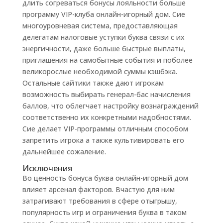
длить согреваться бонусы лояльности больше
программу VIP-клуба онлайн-игорный дом. Сие
многоуровневая система, предоставляющая
делегатам налоговые уступки буква связи с их
энергичности, даже больше быстрые выплаты,
приглашения на самобытные события и поболее
великорослые необходимой суммы кэшбэка.
Остальные сайтики также дают игрокам
возможность выбирать генерал-бас начисления
баллов, что облегчает настройку вознаграждений
соответственно их конкретными надобностями.
Сие делает VIP-программы отличным способом
запретить игрока а также культивировать его
дальнейшее сожаление.
Исключения
Во ценность бонуса буква онлайн-игорный дом
влияет арсенал факторов. Вчастую для ним
затрагивают требования в сфере отыгрышу,
популярность игр и ограничения буква в таком