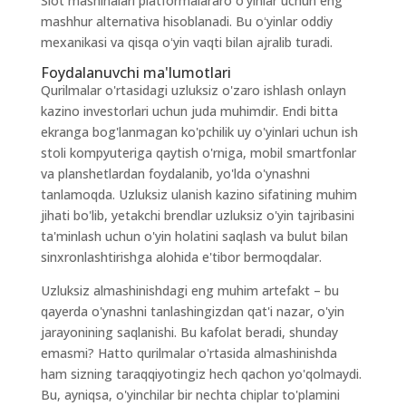
Slot mashinalari platformalararo oʻyinlar uchun eng
mashhur alternativa hisoblanadi.
Bu oʻyinlar oddiy
mexanikasi va qisqa oʻyin vaqti bilan ajralib turadi.
Foydalanuvchi ma'lumotlari
Qurilmalar o'rtasidagi uzluksiz o'zaro ishlash onlayn
kazino investorlari uchun juda muhimdir. Endi bitta
ekranga bog'lanmagan ko'pchilik uy o'yinlari uchun ish
stoli kompyuteriga qaytish o'rniga, mobil smartfonlar
va planshetlardan foydalanib, yo'lda o'ynashni
tanlamoqda. Uzluksiz ulanish kazino sifatining muhim
jihati bo'lib, yetakchi brendlar uzluksiz o'yin tajribasini
ta'minlash uchun o'yin holatini saqlash va bulut bilan
sinxronlashtirishga alohida e'tibor bermoqdalar.
Uzluksiz almashinishdagi eng muhim artefakt – bu
qayerda o'ynashni tanlashingizdan qat'i nazar, o'yin
jarayonining saqlanishi. Bu kafolat beradi, shunday
emasmi? Hatto qurilmalar o'rtasida almashinishda
ham sizning taraqqiyotingiz hech qachon yo'qolmaydi.
Bu, ayniqsa, o'yinchilar bir nechta chiplar to'plamini