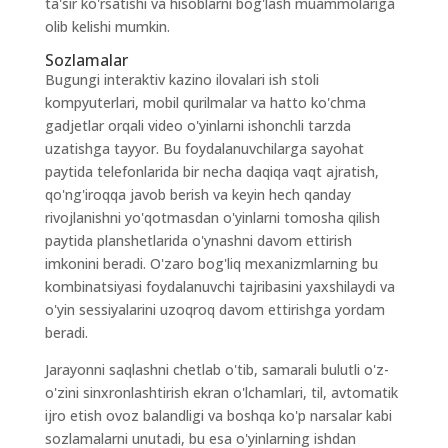
ta'sir ko'rsatishi va hisoblarni bog'lash muammolariga
olib kelishi mumkin.
Sozlamalar
Bugungi interaktiv kazino ilovalari ish stoli
kompyuterlari, mobil qurilmalar va hatto ko'chma
gadjetlar orqali video o'yinlarni ishonchli tarzda
uzatishga tayyor. Bu foydalanuvchilarga sayohat
paytida telefonlarida bir necha daqiqa vaqt ajratish,
qo'ng'iroqqa javob berish va keyin hech qanday
rivojlanishni yo'qotmasdan o'yinlarni tomosha qilish
paytida planshetlarida o'ynashni davom ettirish
imkonini beradi. O'zaro bog'liq mexanizmlarning bu
kombinatsiyasi foydalanuvchi tajribasini yaxshilaydi va
o'yin sessiyalarini uzoqroq davom ettirishga yordam
beradi.
Jarayonni saqlashni chetlab o'tib, samarali bulutli o'z-
o'zini sinxronlashtirish ekran o'lchamlari, til, avtomatik
ijro etish ovoz balandligi va boshqa ko'p narsalar kabi
sozlamalarni unutadi, bu esa o'yinlarning ishdan