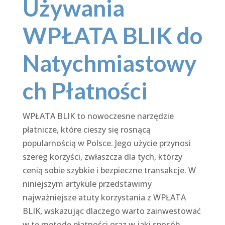
Używania
WPŁATA BLIK do
Natychmiastowy
ch Płatności
WPŁATA BLIK to nowoczesne narzędzie
płatnicze, które cieszy się rosnącą
popularnością w Polsce. Jego użycie przynosi
szereg korzyści, zwłaszcza dla tych, którzy
cenią sobie szybkie i bezpieczne transakcje. W
niniejszym artykule przedstawimy
najważniejsze atuty korzystania z WPŁATA
BLIK, wskazując dlaczego warto zainwestować
w tę metodę płatności oraz w jaki sposób