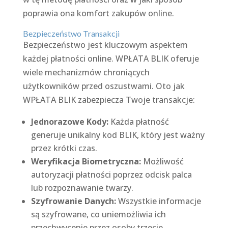
poprawia ona komfort zakupów online.
Bezpieczeństwo Transakcji
Bezpieczeństwo jest kluczowym aspektem
każdej płatności online. WPŁATA BLIK oferuje
wiele mechanizmów chroniących
użytkowników przed oszustwami. Oto jak
WPŁATA BLIK zabezpiecza Twoje transakcje:
Jednorazowe Kody:
Każda płatność
generuje unikalny kod BLIK, który jest ważny
przez krótki czas.
Weryfikacja Biometryczna:
Możliwość
autoryzacji płatności poprzez odcisk palca
lub rozpoznawanie twarzy.
Szyfrowanie Danych:
Wszystkie informacje
są szyfrowane, co uniemożliwia ich
przechwycenie przez osoby trzecie.