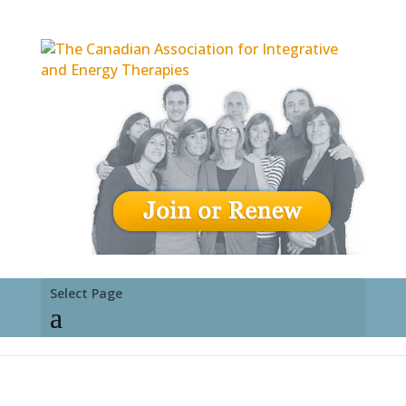
Select Page