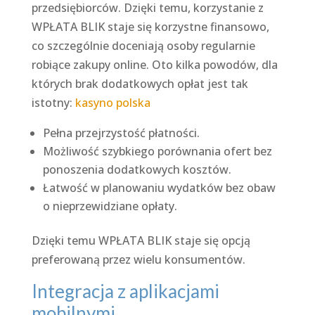
przedsiębiorców. Dzięki temu, korzystanie z
WPŁATA BLIK staje się korzystne finansowo,
co szczególnie doceniają osoby regularnie
robiące zakupy online. Oto kilka powodów, dla
których brak dodatkowych opłat jest tak
istotny:
kasyno polska
Pełna przejrzystość płatności.
Możliwość szybkiego porównania ofert bez
ponoszenia dodatkowych kosztów.
Łatwość w planowaniu wydatków bez obaw
o nieprzewidziane opłaty.
Dzięki temu WPŁATA BLIK staje się opcją
preferowaną przez wielu konsumentów.
Integracja z aplikacjami
mobilnymi