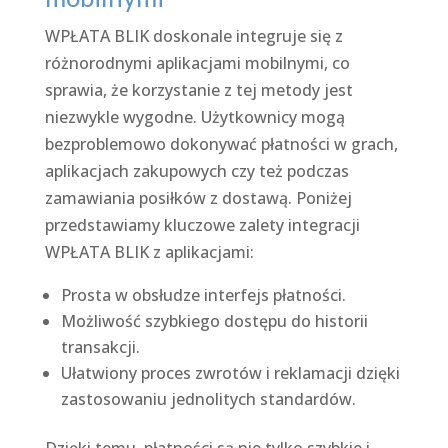
WPŁATA BLIK doskonale integruje się z
różnorodnymi aplikacjami mobilnymi, co
sprawia, że korzystanie z tej metody jest
niezwykle wygodne. Użytkownicy mogą
bezproblemowo dokonywać płatności w grach,
aplikacjach zakupowych czy też podczas
zamawiania posiłków z dostawą. Poniżej
przedstawiamy kluczowe zalety integracji
WPŁATA BLIK z aplikacjami:
Prosta w obsłudze interfejs płatności.
Możliwość szybkiego dostępu do historii
transakcji.
Ułatwiony proces zwrotów i reklamacji dzięki
zastosowaniu jednolitych standardów.