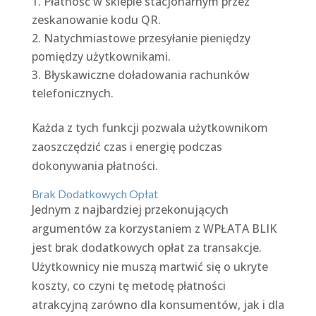
Płatność w sklepie stacjonarnym przez
zeskanowanie kodu QR.
Natychmiastowe przesyłanie pieniędzy
pomiędzy użytkownikami.
Błyskawiczne doładowania rachunków
telefonicznych.
Każda z tych funkcji pozwala użytkownikom
zaoszczędzić czas i energię podczas
dokonywania płatności.
Brak Dodatkowych Opłat
Jednym z najbardziej przekonujących
argumentów za korzystaniem z WPŁATA BLIK
jest brak dodatkowych opłat za transakcje.
Użytkownicy nie muszą martwić się o ukryte
koszty, co czyni tę metodę płatności
atrakcyjną zarówno dla konsumentów, jak i dla