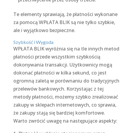
Te elementy sprawiają, że płatności wykonane
za pomocą WPŁATA BLIK są nie tylko szybkie,
ale i wyjątkowo bezpieczne.
Szybkość i Wygoda
WPŁATA BLIK wyróżnia się na tle innych metod
płatności przede wszystkim szybkością
dokonywania transakcji. Użytkownicy mogą
dokonać płatności w kilka sekund, co jest
ogromną zaletą w porównaniu do tradycyjnych
przelewów bankowych. Korzystając z tej
metody płatności, możemy szybko zrealizować
zakupy w sklepach internetowych, co sprawia,
że zakupy stają się bardziej komfortowe.
Warto zwrócić uwagę na następujące aspekty: