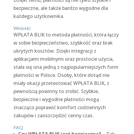
Dzięki temu, płatności są nie tylko szybkie i
bezpieczne, ale także bardzo wygodne dla
każdego użytkownika.
Wnioski
WPŁATA BLIK to metoda płatności, która łączy
w sobie bezpieczeństwo, szybkość oraz brak
ukrytych kosztów. Dzięki integracji z
aplikacjami mobilnymi oraz prostocie użycia,
stała się ona jedną z najpopularniejszych form
płatności w Polsce. Osoby, które dotąd nie
miały okazji przetestować WPŁATA BLIK, z
pewnością powinny to zrobić. Szybkie,
bezpieczne i wygodne płatności mogą
znacząco poprawić komfort codziennych
zakupów i zaoszczędzić cenny czas.
FAQ