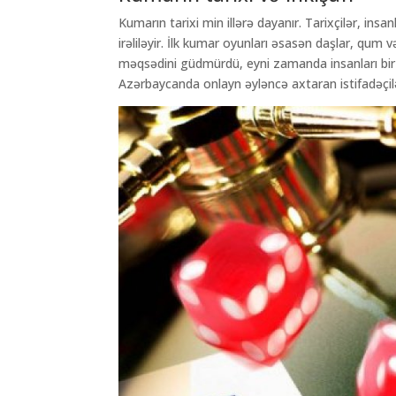
Kumarın tarixi min illərə dayanır. Tarixçilər, insan
irəliləyir. İlk kumar oyunları əsasən daşlar, qum v
məqsədini güdmürdü, eyni zamanda insanları bir 
Azərbaycanda onlayn əyləncə axtaran istifadəç