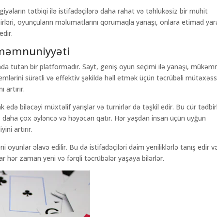
yaların tətbiqi ilə istifadəçilərə daha rahat və təhlükəsiz bir mühit
birləri, oyunçuların məlumatlarını qorumaqla yanaşı, onlara etimad yara
edir.
 məmnuniyyəti
nda tutan bir platformadır. Sayt, geniş oyun seçimi ilə yanaşı, mükəm
emlərini sürətli və effektiv şəkildə həll etmək üçün təcrübəli mütəxəss
 artırır.
edə biləcəyi müxtəlif yarışlar və turnirlər də təşkil edir. Bu cür tədbir
, daha çox əyləncə və həyəcan qatır. Hər yaşdan insan üçün uyğun
ini artırır.
unlar əlavə edilir. Bu da istifadəçiləri daim yeniliklərlə tanış edir v
r hər zaman yeni və fərqli təcrübələr yaşaya bilərlər.