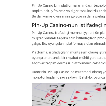
Pin-Up Casino kimi platformalar, müasir texnologi
təqdim edir. Şifrələmə və digər təhlükəsizlik təd
Bu da, kumar oyunlarının gələcəyini daha parlaq 
Pin-Up Casino-nun istifadəçi
Pin-Up Casino, istifadəçi məmnuniyyətini ön pla
müştəri xidməti təqdim edir. İstifadəçilərin probl
çalışır. Bu, oyunçuların platformaya olan etimadını
Platforma, istifadəçilərin müntəzəm olaraq iştirak 
oyunçular arasında bir rəqabət mühiti yaradaraq
seçimlər təqdim edilməsi, platformanın cəlbediciliy
Həmçinin, Pin-Up Casino-da mütəmadi olaraq yeni oy
monotonluqdan uzaq saxlayır. Beləliklə, oyunçula