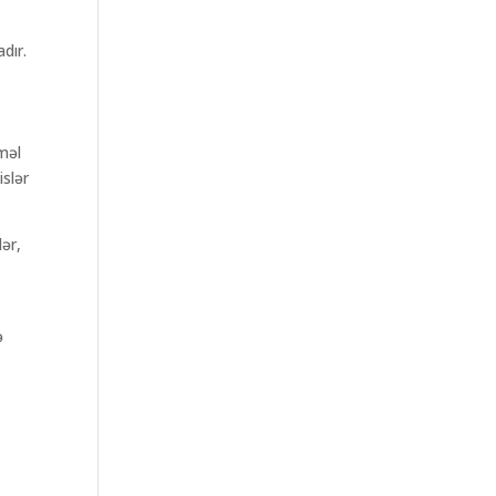
dır.
məl
islər
lər,
ə