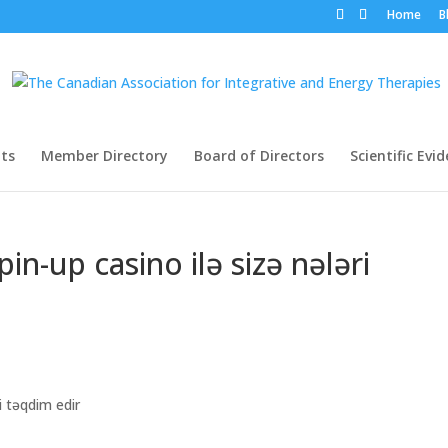
Home
B
ts
Member Directory
Board of Directors
Scientific Evi
pin-up casino ilə sizə nələri
ri təqdim edir