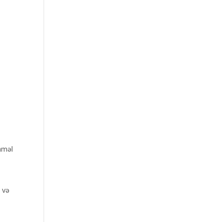
əmməl
q və