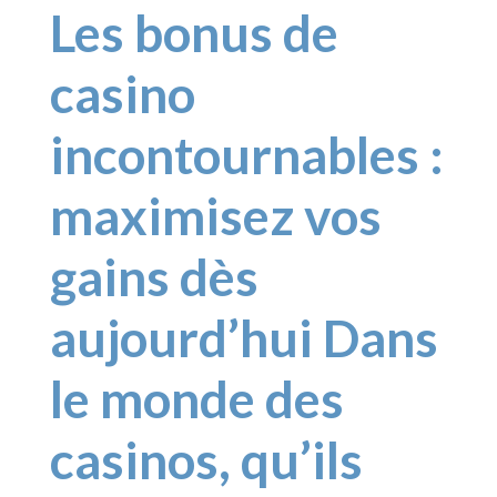
Les bonus de
casino
incontournables :
maximisez vos
gains dès
aujourd’hui Dans
le monde des
casinos, qu’ils