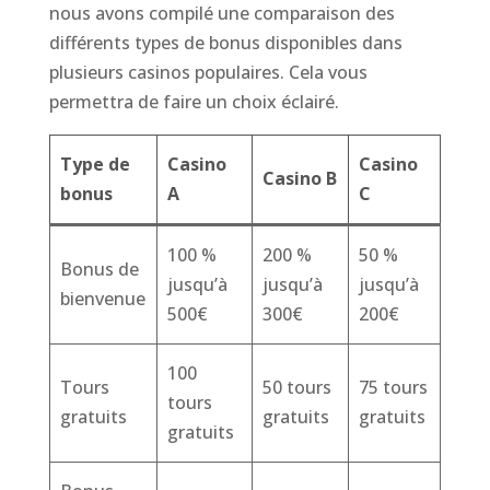
nous avons compilé une comparaison des
différents types de bonus disponibles dans
plusieurs casinos populaires. Cela vous
permettra de faire un choix éclairé.
Type de
Casino
Casino
Casino B
bonus
A
C
100 %
200 %
50 %
Bonus de
jusqu’à
jusqu’à
jusqu’à
bienvenue
500€
300€
200€
100
Tours
50 tours
75 tours
tours
gratuits
gratuits
gratuits
gratuits