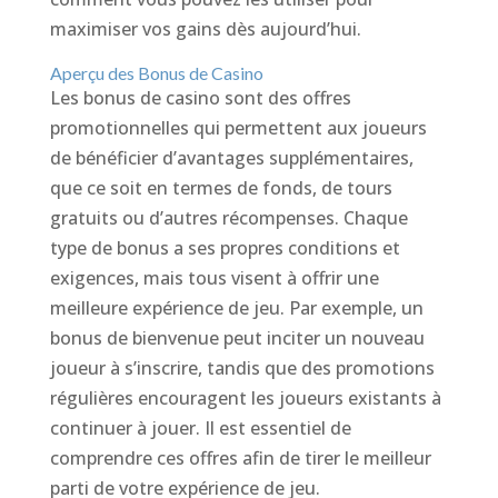
maximiser vos gains dès aujourd’hui.
Aperçu des Bonus de Casino
Les bonus de casino sont des offres
promotionnelles qui permettent aux joueurs
de bénéficier d’avantages supplémentaires,
que ce soit en termes de fonds, de tours
gratuits ou d’autres récompenses. Chaque
type de bonus a ses propres conditions et
exigences, mais tous visent à offrir une
meilleure expérience de jeu. Par exemple, un
bonus de bienvenue peut inciter un nouveau
joueur à s’inscrire, tandis que des promotions
régulières encouragent les joueurs existants à
continuer à jouer. Il est essentiel de
comprendre ces offres afin de tirer le meilleur
parti de votre expérience de jeu.