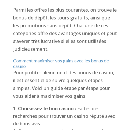
Parmi les offres les plus courantes, on trouve le
bonus de dépôt, les tours gratuits, ainsi que
les promotions sans dépôt. Chacune de ces
catégories offre des avantages uniques et peut
s’avérer très lucrative si elles sont utilisées
judicieusement.
Comment maximiser vos gains avec les bonus de
casino
Pour profiter pleinement des bonus de casino,
il est essentiel de suivre quelques étapes
simples. Voici un guide étape par étape pour
vous aider à maximiser vos gains :
Choisissez le bon casino :
Faites des
recherches pour trouver un casino réputé avec
de bons avis.