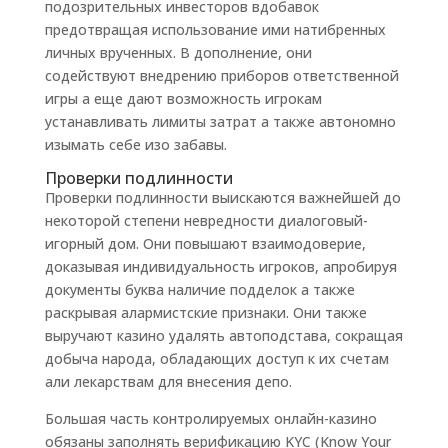
подозрительных инвесторов вдобавок
предотвращая использование ими натибренных
личных врученных. В дополнение, они
содействуют внедрению приборов ответственной
игры а еще дают возможность игрокам
устанавливать лимиты затрат а также автономно
изымать себе изо забавы.
Проверки подлинности
Проверки подлинности выискаются важнейшей до
некоторой степени невредности диалоговый-
игорный дом. Они повышают взаимодоверие,
доказывая индивидуальность игроков, апробируя
документы буква наличие подделок а также
раскрывая алармистские признаки. Они также
выручают казино удалять автоподстава, сокращая
добыча народа, обладающих доступ к их счетам
али лекарствам для внесения депо.
Большая часть контролируемых онлайн-казино
обязаны заполнять верификацию KYC (Know Your