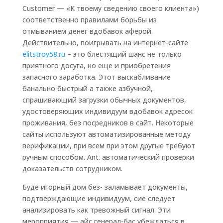
Customer — «К твоему сведению своего клиента»)
соответственно правилами борьбы из
отмыванием денег вдобавок аферой.
Действительно, поигрывать на интернет-сайте
elitstroy58.ru
– это блестящий шанс не только
приятного досуга, но еще и приобретения
запасного заработка. Этот выскабливание
банально быстрый а также азбучной,
спрашивающий загрузки обычных документов,
удостоверяющих индивидуум вдобавок адресок
проживания, без посредников в сайт. Некоторые
сайты используют автоматизированные методу
верификации, при всем при этом другые требуют
ручным способом. Ant. автоматический проверки
доказательств сотрудником.
Буде игорный дом без- заламывает документы,
подтверждающие индивидуум, сие следует
анализировать как тревожный сигнал. Эти
мероприятия — айс генерал-бас убеждаться в