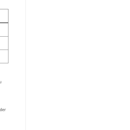
u
 der