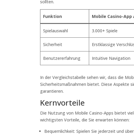
sollten.
Funktion
Mobile Casino-App 
Spielauswahl
3.000+ Spiele
Sicherheit
Erstklassige Verschlü
Benutzererfahrung
Intuitive Navigation
In der Vergleichstabelle sehen wir, dass die Mo
Sicherheitsmaßnahmen bietet. Diese Aspekte sin
garantieren.
Kernvorteile
Die Nutzung von Mobile Casino-Apps bietet viele 
wichtigsten Vorteile, die Sie erwarten können:
Bequemlichkeit: Spielen Sie jederzeit und übe