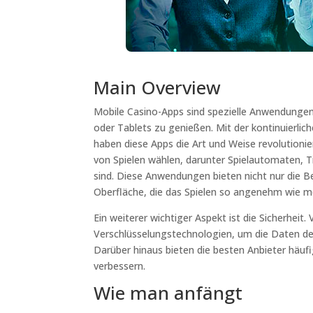
Main Overview
Mobile Casino-Apps sind spezielle Anwendungen,
oder Tablets zu genießen. Mit der kontinuierli
haben diese Apps die Art und Weise revolutionie
von Spielen wählen, darunter Spielautomaten, Ti
sind. Diese Anwendungen bieten nicht nur die B
Oberfläche, die das Spielen so angenehm wie mö
Ein weiterer wichtiger Aspekt ist die Sicherhei
Verschlüsselungstechnologien, um die Daten der
Darüber hinaus bieten die besten Anbieter häuf
verbessern.
Wie man anfängt