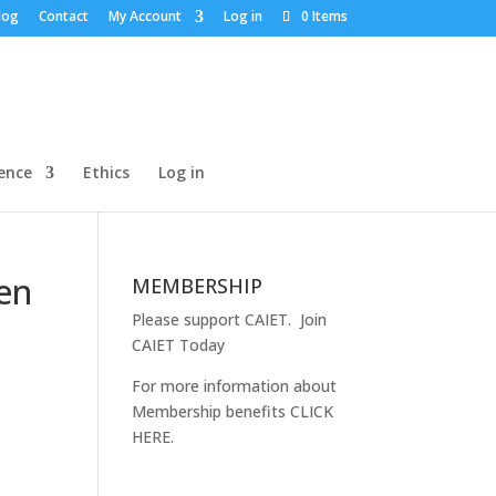
log
Contact
My Account
Log in
0 Items
dence
Ethics
Log in
nen
MEMBERSHIP
Please support CAIET.
Join
CAIET Today
For more information about
Membership benefits
CLICK
HERE
.