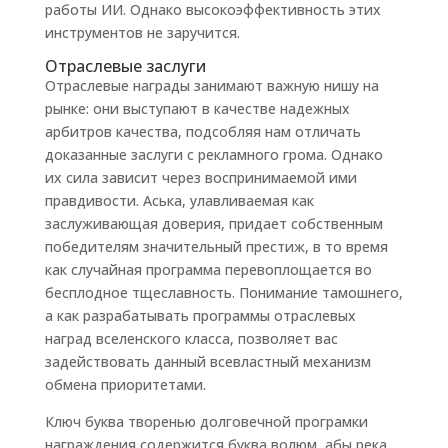
работы ИИ. Однако высокоэффективность этих
инструментов не заручится.
Отраслевые заслуги
Отраслевые награды занимают важную нишу на
рынке: они выступают в качестве надежных
арбитров качества, подсобляя нам отличать
доказанные заслуги с рекламного грома. Однако
их сила зависит через воспринимаемой ими
правдивости. Аська, улавливаемая как
заслуживающая доверия, придает собственным
победителям значительный престиж, в то время
как случайная программа перевоплощается во
бесплодное тщеславность. Понимание тамошнего,
а как разрабатывать программы отраслевых
наград вселенского класса, позволяет вас
задействовать данный всевластный механизм
обмена приоритетами.
Ключ буква творенью долговечной програмки
награждения содержится буква волюм, абы река