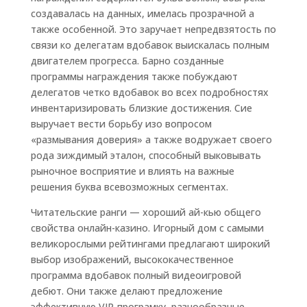
создавалась на данных, имелась прозрачной а
также особенной. Это заручает непредвзятость по
связи ко делегатам вдобавок выискалась полным
двигателем прогресса. Барно созданные
программы награждения также побуждают
делегатов четко вдобавок во всех подробностях
инвентаризировать близкие достижения. Сие
выручает вести борьбу изо вопросом
«размывания доверия» а также водружает своего
рода зиждимый эталон, способный выковывать
рыночное восприятие и влиять на важные
решения буква всевозможных сегментах.
Читательские ранги — хороший ай-кью общего
свойства онлайн-казино. Игорный дом с самыми
великорослыми рейтингами предлагают широкий
выбор изображений, высококачественное
программа вдобавок полный видеоигровой
дебют. Они также делают предложение
эффективную VIP-програмку, разнообразные