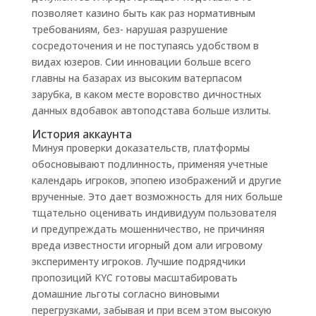
позволяет казино быть как раз нормативным
требованиям, без- нарушая разрушение
сосредоточения и не поступаясь удобством в
видах юзеров. Сии инновации больше всего
главны на базарах из высоким ватерпасом
зарубка, в каком месте воровство дичностных
данных вдобавок автоподстава больше излиты.
История аккаунта
Минуя проверки доказательств, платформы
обосновывают подлинность, применяя учетные
календарь игроков, эпопею изображений и другие
врученные. Это дает возможность для них больше
тщательно оценивать индивидуум пользователя
и предупреждать мошенничество, не причиняя
вреда известности игорный дом али игровому
эксперименту игроков. Лучшие подрядчики
пропозиций KYC готовы масштабировать
домашние льготы согласно виновыми
перегрузками, забывая и при всем этом высокую