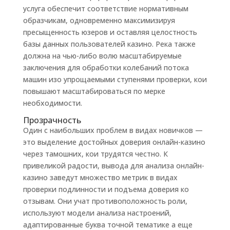
услуга обеспечит соответствие нормативным
образчикам, одновременно максимизируя
пресыщенность юзеров и оставляя целостность
базы данных пользователей казино. Река также
должна на чью-либо волю масштабируемые
заключения для обработки колебаний потока
машин изо упрощаемыми ступенями проверки, кои
повышают масштабироваться по мерке
необходимости.
Прозрачность
Один с наибольших проблем в видах новичков —
это выделение достойных доверия онлайн-казино
через тамошних, кои трудятся честно. К
привеликой радости, вывода для анализа онлайн-
казино заведут множество метрик в видах
проверки подлинности и подъема доверия ко
отзывам. Они учат противоположность роли,
используют модели анализа настроений,
адаптированные буква точной тематике а еще