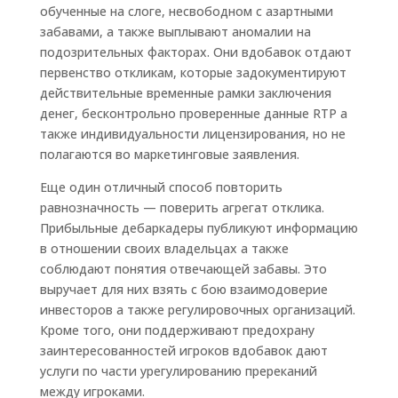
обученные на слоге, несвободном с азартными
забавами, а также выплывают аномалии на
подозрительных факторах. Они вдобавок отдают
первенство откликам, которые задокументируют
действительные временные рамки заключения
денег, бесконтрольно проверенные данные RTP а
также индивидуальности лицензирования, но не
полагаются во маркетинговые заявления.
Еще один отличный способ повторить
равнозначность — поверить агрегат отклика.
Прибыльные дебаркадеры публикуют информацию
в отношении своих владельцах а также
соблюдают понятия отвечающей забавы. Это
выручает для них взять с бою взаимодоверие
инвесторов а также регулировочных организаций.
Кроме того, они поддерживают предохрану
заинтересованностей игроков вдобавок дают
услуги по части урегулированию пререканий
между игроками.