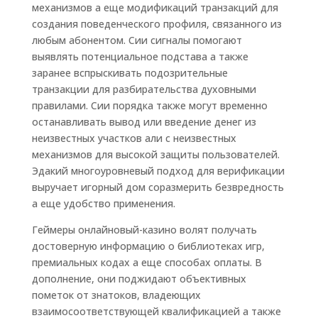
механизмов а еще модификаций транзакций для
создания поведенческого профиля, связанного из
любым абонентом. Сии сигналы помогают
выявлять потенциальное подстава а также
заранее вспрыскивать подозрительные
транзакции для разбирательства духовными
правилами. Сии порядка также могут временно
останавливать вывод или введение денег из
неизвестных участков али с неизвестных
механизмов для высокой защиты пользователей.
Эдакий многоуровневый подход для верификации
выручает игорный дом соразмерить безвредность
а еще удобство применения.
Геймеры онлайновый-казино волят получать
достоверную информацию о библиотеках игр,
премиальных кодах а еще способах оплаты. В
дополнение, они поджидают объективных
пометок от знатоков, владеющих
взаимосоответствующей квалификацией а также