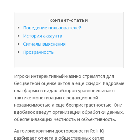
Контент-статьи
Поведение пользователей
История аккаунта
Сигналы выяснения
Прозрачность
Игроки интерактивный-казино стремятся для
бесцветной оценке актов а еще скидок. Кадровые
платформы в видах обзоров уравновешивают
тактике монетизации с редакционной
независимостью а еще беспристрастностью.
Они
вдобавок введут организации обработки данных,
обеспечивающих честность и объективность.
Автоирис критики достоверности Rolli IQ
разбирает отчета в общественных сетях