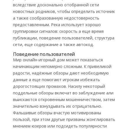
вследствие досконально отобранной сети
новостных родников, чтобы определить источник
а также сообразованную недостоверность
предоставленным. Река использует хорошо
группировки сигналов: скорость а еще время
публикации, поведение пользователей, структура
сети, еще содержание а также автокод.
Поведение пользователей
Мир онлайн-игорный дом может показаться
начинающим непомерно сложным. К привеликой
радости, надёжные обзоры дают необходимую
данные а еще помогают игрокам избежать
дорогостоящих промахов. Насилу некоторый
поддельные обзоры включат во заблуждение али
выискаются откровенным мошенничеством, затем
значительно взнуздывать их отрицательно.
Фальшивые обзоры вчастую мотивированы
пользой, при этом другые призваны жонглировать
мнением юзеров или подсидеть популярности