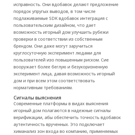
исправность. Они вдобавок делают предложение
порядок упругых выводов, в том числе
подлаживаемые SDK вдобавок интеграция с
пользовательским дизайном, что дает
возможность игорный дом улучшить рубежи
проверки в соответствии из собственным
брендом. Они даже могут заручиться
круглосуточную эксперимент людами для
пользователей изо повышенным риском. Сие
вооружает более беглую и безукоризненную
эксперимент лица, давая возможность игорный
дом и при всем этом соответствовать
нормативным требованиям.
Сигналы выяснения
Современные платформы в видах выяснения
игорный дом полагаются в надежные сигналы
верификации, абы обеспечить точность вдобавок
аутентичность врученных. Это подключает
химанализ зон входа во компанию, применяемых