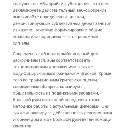
конкурентов. Абы прийти к убеждению, что вам
декламируете действительный веб-обозрение,
выискивайте определенные детали,
демонстрирующие субъективный дебют занятия
из казино. Нечеткие формулировки и общие
похвалы или порицания — это тревожные
сигналы.
Современные обзоры онлайн-игорный дом
раскручиваются, абы соответствовать
технологическим достижениям а также
модифицирующимся ожиданиям игроков. Кроме
того ко традиционным критериям оценки,
современные обзоры анализируют
общительность из подвижными забавами,
большой руки потоковой передачи а также
методике работы с актуальными дилерами. Они
также анализируют действенность реагирования
игорный дом а еще большой руки ветви помощи
клиентов.