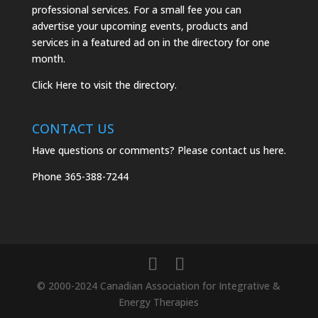
professional services. For a small fee you can
advertise your upcoming events, products and
services in a featured ad on in the directory for one
month.
Click
Here
to visit the directory.
CONTACT US
Have questions or comments? Please
contact us here.
Phone
365-388-7244
© 2000-2024 Canadian Association for Integrative &
Energy Therapies