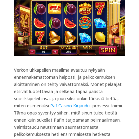
Verkon uhkapelien maailma avautuu nykyään
ennennäkemättömän helposti, ja pelikokemuksen
aloittaminen on tehty vaivattomaksi. Monet pelaajat
etsivät luotettavaa ja selkeää tapaa päästä
suosikkipeleihinsä, ja juuri siksi onkin tärkeää tietää,
miten esimerkiksi
Paf Casino Kirjaudu
-prosessi toimii.
Tämä opas syventyy siihen, mitä sinun tulee tietää
ennen kuin sukellat Pafin tarjoamaan pelimaailmaan.
Valmistaudu nauttimaan saumattomasta
pelikokemuksesta heti ensimmäisestä hetkestä