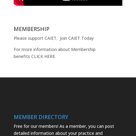
MEMBERSHIP
Please support CAIET.
Join CAIET Today
For more information about Membership
benefits
CLICK HERE
.
MEMBER DIRECTORY
Free for our members! As a member, you can post
detailed information about your practice and