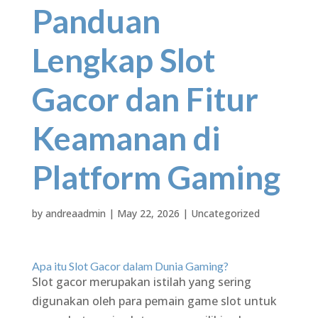
Panduan
Lengkap Slot
Gacor dan Fitur
Keamanan di
Platform Gaming
by
andreaadmin
|
May 22, 2026
|
Uncategorized
Apa itu Slot Gacor dalam Dunia Gaming?
Slot gacor merupakan istilah yang sering
digunakan oleh para pemain game slot untuk