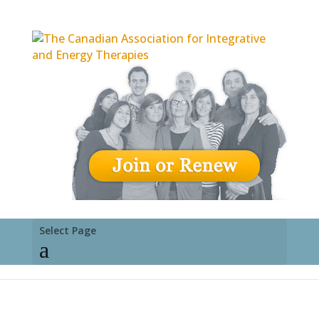
Select Page