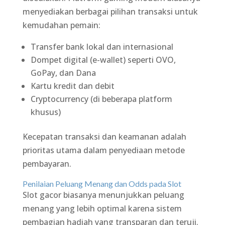
menyediakan berbagai pilihan transaksi untuk
kemudahan pemain:
Transfer bank lokal dan internasional
Dompet digital (e-wallet) seperti OVO,
GoPay, dan Dana
Kartu kredit dan debit
Cryptocurrency (di beberapa platform
khusus)
Kecepatan transaksi dan keamanan adalah
prioritas utama dalam penyediaan metode
pembayaran.
Penilaian Peluang Menang dan Odds pada Slot
Slot gacor biasanya menunjukkan peluang
menang yang lebih optimal karena sistem
pembagian hadiah yang transparan dan teruji.