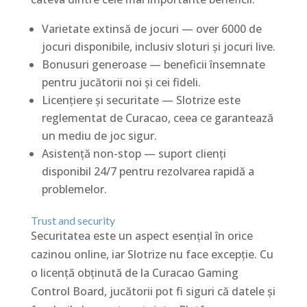
Varietate extinsă de jocuri — over 6000 de
jocuri disponibile, inclusiv sloturi și jocuri live.
Bonusuri generoase — beneficii însemnate
pentru jucătorii noi și cei fideli.
Licențiere și securitate — Slotrize este
reglementat de Curacao, ceea ce garantează
un mediu de joc sigur.
Asistență non-stop — suport clienți
disponibil 24/7 pentru rezolvarea rapidă a
problemelor.
Trust and security
Securitatea este un aspect esențial în orice
cazinou online, iar Slotrize nu face excepție. Cu
o licență obținută de la Curacao Gaming
Control Board, jucătorii pot fi siguri că datele și