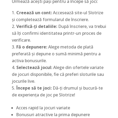
Urmează acești pași pentru a începe să joci:
Creează un cont:
Accesează site-ul Slotrize
și completează formularul de înscriere.
Verifică-ți detaliile:
După înscriere, va trebui
să îți confirmi identitatea printr-un proces de
verificare.
Fă o depunere:
Alege metoda de plată
preferată și depune o sumă minimă pentru a
activa bonusurile.
Selectează jocul:
Alege din ofertele variate
de jocuri disponibile, fie că preferi sloturile sau
jocurile live.
Începe să te joci:
Dă-ți drumul și bucură-te
de experiența de joc pe Slotrize!
Acces rapid la jocuri variate
Bonusuri atractive la prima depunere