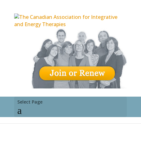
Select Page