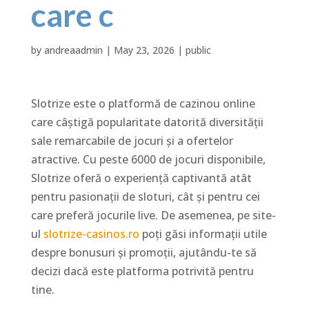
care c
by
andreaadmin
|
May 23, 2026
|
public
Slotrize este o platformă de cazinou online
care câștigă popularitate datorită diversității
sale remarcabile de jocuri și a ofertelor
atractive. Cu peste 6000 de jocuri disponibile,
Slotrize oferă o experiență captivantă atât
pentru pasionații de sloturi, cât și pentru cei
care preferă jocurile live. De asemenea, pe site-
ul
slotrize-casinos.ro
poți găsi informații utile
despre bonusuri și promoții, ajutându-te să
decizi dacă este platforma potrivită pentru
tine.