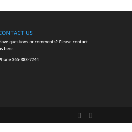
CONTACT US
Have questions or comments? Please
contact
us here.
Phone
365-388-7244