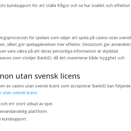
nots kundsupport för att ställa frågor och se hur snabbt och effektivt
eringsprocessen för spelare som väljer att spela på casino utan svens
ner, vilket gör spelupplevelsen mer effektiv. Dessutom ger användni
kan vara säkra på att deras personliga information är skyddad.
casinon som stödjer BankID, då det maximerar både trygghet och
non utan svensk licens
en av casino utan svensk licens som accepterar BankID kan följande
o utan svensk licens
och ett stort utbud av spel.
användarvänlig plattform.
h kundsupport.