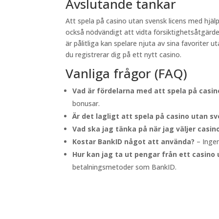
Avslutande tankar
Att spela på casino utan svensk licens med hjäl
också nödvändigt att vidta försiktighetsåtgär
är pålitliga kan spelare njuta av sina favoriter u
du registrerar dig på ett nytt casino.
Vanliga frågor (FAQ)
Vad är fördelarna med att spela på casin
bonusar.
Är det lagligt att spela på casino utan sv
Vad ska jag tänka på när jag väljer casin
Kostar BankID något att använda?
– Ingen
Hur kan jag ta ut pengar från ett casino 
betalningsmetoder som BankID.