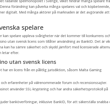
t rådande spelmonopolet i Sverige, vilket hindrar många spelare fr
ser. Denna förändring kan påverka många spelares val och köpbeteende
lltmer digitalt. Med många aktörer på marknaden är det avgörande att
svenska spelare
r kan spelare uppleva svårigheter när det kommer till konkurrens oc
sino utan svensk licens som tillåter användning av BankID. Det är vik
arna kan ha sämre säkerhet och skydd jämfört med licensierade alterna
letar efter.
sino utan svensk licens
not har en licens från en pålitlig jurisdiktion, såsom Malta Gaming
 och erfarenheter på välrenommerade forum och recensionssajter.
casinot använder SSL-kryptering och har andra säkerhetsprotokoll på
bjuder banköverföringar, inklusive BankID, för att säkerställa snabba