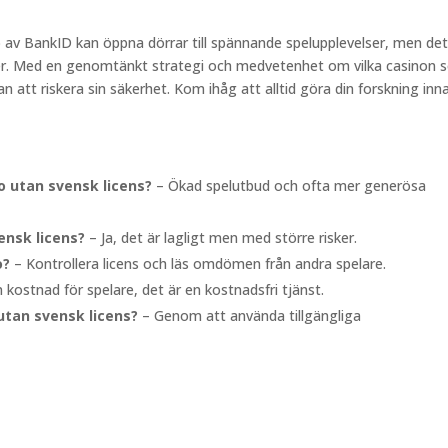
p av BankID kan öppna dörrar till spännande spelupplevelser, men det
der. Med en genomtänkt strategi och medvetenhet om vilka casinon
tan att riskera sin säkerhet. Kom ihåg att alltid göra din forskning inn
o utan svensk licens?
– Ökad spelutbud och ofta mer generösa
ensk licens?
– Ja, det är lagligt men med större risker.
o?
– Kontrollera licens och läs omdömen från andra spelare.
 kostnad för spelare, det är en kostnadsfri tjänst.
utan svensk licens?
– Genom att använda tillgängliga