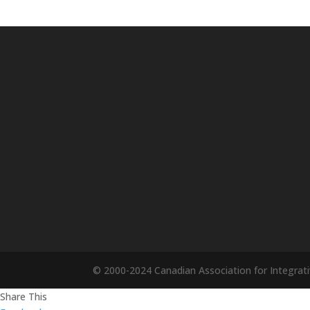
© 2000-2024 Canadian Association for Integrat
Share This