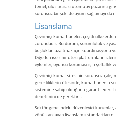
temel, uluslararası otomotiv pazarına giriş
sorunsuz bir şekilde uyum sağlamayı da 
Lisanslama
Çevrimiçi kumarhaneler, çeşitli ülkelerden
zorundadır. Bu durum, sorumluluk ve yasa
boşlukları azaltmak için koordinasyonu ve v
Diğerleri ise sınır ötesi platformların izl
eylemler, oyuncu koruması için şeffaflık v
Çevrimiçi kumar sitesinin sorunsuz çalışm
gerekliliklerin ötesinde, kumarhanenin sor
sistemine sahip olduğunu garanti eder. Lis
denetimini de gerektirir.
Sektör genelindeki düzenleyici kurumlar,
yönü kapsayan lisanslama standartları oluş