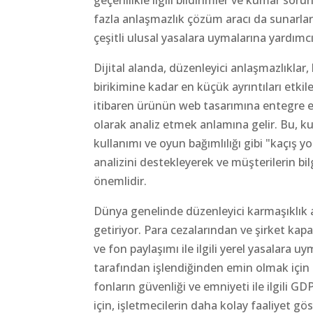
geçerlilikle ilgili bildirimler ve kumar soru
fazla anlaşmazlık çözüm aracı da sunarlar.
çeşitli ulusal yasalara uymalarına yardımcı
Dijital alanda, düzenleyici anlaşmazlıkl
birikimine kadar en küçük ayrıntıları etki
itibaren ürünün web tasarımına entegre e
olarak analiz etmek anlamına gelir. Bu, k
kullanımı ve oyun bağımlılığı gibi "kaçış 
analizini destekleyerek ve müşterilerin 
önemlidir.
Dünya genelinde düzenleyici karmaşıklık 
getiriyor. Para cezalarından ve şirket ka
ve fon paylaşımı ile ilgili yerel yasalara 
tarafından işlendiğinden emin olmak için K
fonların güvenliği ve emniyeti ile ilgili
için, işletmecilerin daha kolay faaliyet g