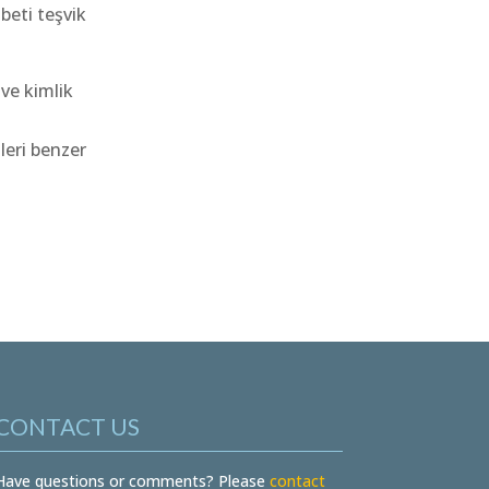
beti teşvik
 ve kimlik
leri benzer
CONTACT US
Have questions or comments? Please
contact