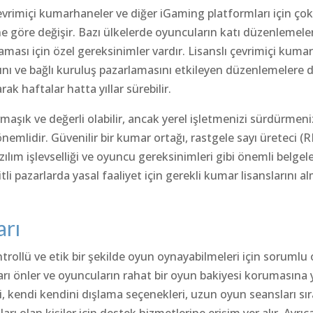
 çevrimiçi kumarhaneler ve diğer iGaming platformları için ço
ine göre değişir. Bazı ülkelerde oyuncuların katı düzenlemel
ması için özel gereksinimler vardır. Lisanslı çevrimiçi kuma
ını ve bağlı kuruluş pazarlamasını etkileyen düzenlemelere d
rak haftalar hatta yıllar sürebilir.
maşık ve değerli olabilir, ancak yerel işletmenizi sürdürmen
önemlidir. Güvenilir bir kumar ortağı, rastgele sayı üreteci (
yazılım işlevselliği ve oyuncu gereksinimleri gibi önemli belgele
tli pazarlarda yasal faaliyet için gerekli kumar lisanslarını 
arı
rollü ve etik bir şekilde oyun oynayabilmeleri için sorumlu
marı önler ve oyuncuların rahat bir oyun bakiyesi korumasına
ri, kendi kendini dışlama seçenekleri, uzun oyun seansları sı