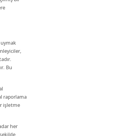
ere
ya uymak
leyiciler,
tadır.
ır. Bu
al
al raporlama
ir işletme
adar her
şekilde