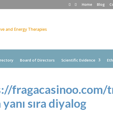
Home
Blog
C
rectory
Board of Directors
Scientific Evidence
Eth
ps://fragacasinoo.com/t
yanı sıra diyalog