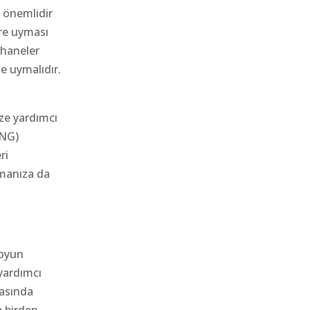
k önemlidir
ere uyması
rhaneler
e uymalıdır.
ize yardımcı
RNG)
ri
almanıza da
 oyun
 yardımcı
rasında