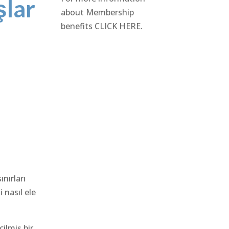
şlar
about Membership
benefits
CLICK HERE
.
ınırları
 nasıl ele
eçilmiş bir