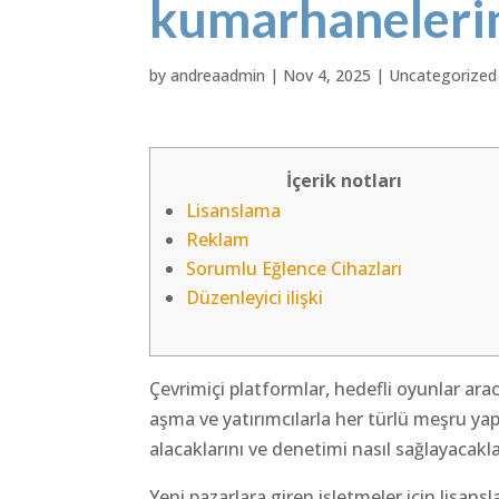
kumarhanelerin
by
andreaadmin
|
Nov 4, 2025
|
Uncategorized
İçerik notları
Lisanslama
Reklam
Sorumlu Eğlence Cihazları
Düzenleyici ilişki
Çevrimiçi platformlar, hedefli oyunlar aracıl
aşma ve yatırımcılarla her türlü meşru yap
alacaklarını ve denetimi nasıl sağlayacaklar
Yeni pazarlara giren işletmeler için lisan