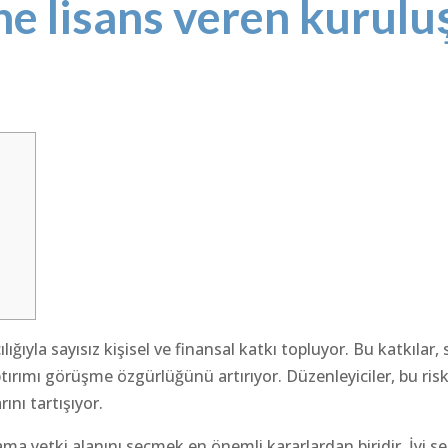
e lisans veren kurulu
ığıyla sayısız kişisel ve finansal katkı topluyor. Bu katkılar, s
tırımı görüşme özgürlüğünü artırıyor. Düzenleyiciler, bu riski
ını tartışıyor.
slama yetki alanını seçmek en önemli kararlardan biridir.
İyi s