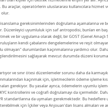
nları olan kişiler için destek hizmetlerine erişim yer alır. Ayrı
 Bu araçlar, operatörlerin uluslararası kullanıcılara hizmet v
 olur.
ar, lisanslama gereksinimlerinden doğrulama aşamalarına ve 
ler. Düzenleyici uyumluluk için saf antropodisi, bunları en ba
tmek ve bir uygulama olarak değil, bir GOST (Genel Amaçlı 
uruluşların kendi çabalarını dengelemelerine ve reşit olmaya
yolu olmayan" durumlardan kaçınmalarına yardımcı olur. Dahas
bilgilendirilmesini sağlayarak mevcut durumda düzeni korum
artıyor ve sınır ötesi düzenlemeler sorunu daha da karmaşık
panmalarından kaçınmak için, işletmecilerin ödeme işleme kıs
uymaları gerekiyor. Bu yasalar ayrıca, ödemelerin uyumlu işlem
YC kontrollerini ve coğrafi doğrulamayı da içermelidir. Dahas
 GDPR standartlarına da uymaları gerekmektedir. Bu hedeflere
österebilmek için İçkiler veya Anjouan'dan lisans almaları ve 