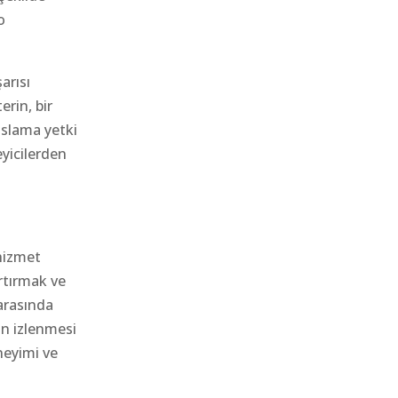
o
arısı
erin, bir
nslama yetki
yicilerden
 hizmet
rtırmak ve
arasında
an izlenmesi
neyimi ve