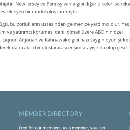
iptir. New Jersey ve Pennsylvania gibi diğer ülkeler ise reka
estekleyen bir model oluşturmuştur.
lüğü, bu zorlukların üstesinden gelmenize yardımcı olur. Yaş
um ve yatırımcı koruması dahil olmak üzere ABD'nin özel
in. Liquor, Anjouan ve Kahnawake gibi bazı saygın oyun şirket
ek daha akıcı bir uluslararası erişim arayışında olup çeşitli
MEMBER DIRECTORY
Free for our members! As a member, you can