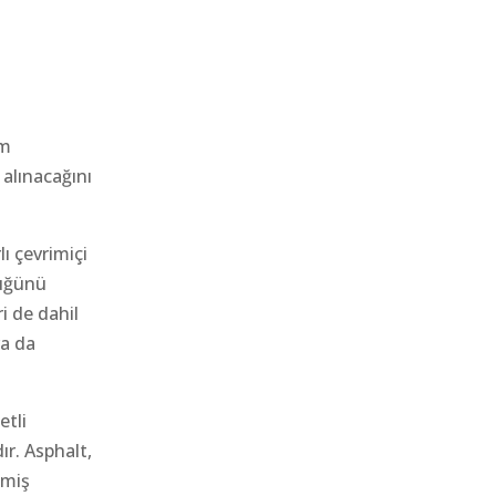
l
am
 alınacağını
lı çevrimiçi
lüğünü
i de dahil
ra da
etli
ır. Asphalt,
lmiş