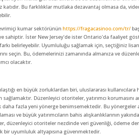
z katıdır. Bu farklılıklar mutlaka dezavantaj olmasa da, vide
ilir.
, çevrimiçi kumar sektörünün
https://fragacasinoo.com/tr/
baş
e sahiptir. İster New Jersey'de ister Ontario'da faaliyet göst
kı belirleyebilir. Uyumluluğu sağlamak için, seçtiğiniz lisa
rını seçin. Bu, ödemelerinizi zamanında almanıza ve düzenle
ımcı olacaktır.
aştığı en büyük zorluklardan biri, uluslararası kullanıcılara
 sağlamaktır. Düzenleyici otoriteler, yatırımcı korumasını a
k daha fazla yeni yönerge benimsemektedir. Bu yönergeler 
aması ve büyük yatırımcıların bahis alışkanlıklarının yakınd
er, düzenleyici otoriteler nezdinde veri güvenliği, ödeme de
k bir uyumluluk altyapısına güvenmektedir.