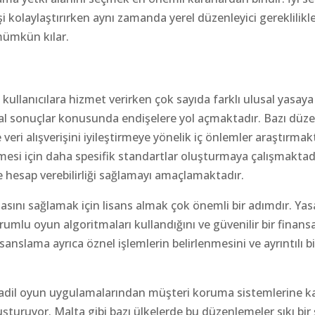
i kolaylaştırırken aynı zamanda yerel düzenleyici gereklilikl
mümkün kılar.
 kullanıcılara hizmet verirken çok sayıda farklı ulusal yasa
l sonuçlar konusunda endişelere yol açmaktadır. Bazı düzen
eri alışverişini iyileştirmeye yönelik iç önlemler araştırmak
enmesi için daha spesifik standartlar oluşturmaya çalışmaktad
e hesap verebilirliği sağlamayı amaçlamaktadır.
asını sağlamak için lisans almak çok önemli bir adımdır. Yas
umlu oyun algoritmaları kullandığını ve güvenilir bir finans
anslama ayrıca öznel işlemlerin belirlenmesini ve ayrıntılı b
 adil oyun uygulamalarından müşteri koruma sistemlerine k
turuyor. Malta gibi bazı ülkelerde bu düzenlemeler sıkı bir 