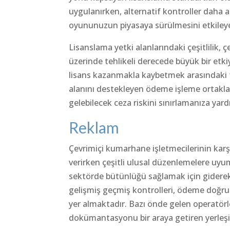
uygulanırken, alternatif kontroller daha a
oyununuzun piyasaya sürülmesini etkileyeb
Lisanslama yetki alanlarındaki çeşitlilik
üzerinde tehlikeli derecede büyük bir etkiy
lisans kazanmakla kaybetmek arasındaki far
alanını destekleyen ödeme işleme ortakla
gelebilecek ceza riskini sınırlamanıza yard
Reklam
Çevrimiçi kumarhane işletmecilerinin karşıl
verirken çeşitli ulusal düzenlemelere uyum
sektörde bütünlüğü sağlamak için gidere
gelişmiş geçmiş kontrolleri, ödeme doğrul
yer almaktadır. Bazı önde gelen operatörl
dokümantasyonu bir araya getiren yerleşi