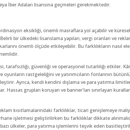
ya İber Adaları lisansına geçmeleri gerekmektedir.
rdinasyon eksikliği, önemli masraflara yol açabilir ve kürese
. Belirli bir ülkedeki lisanslama yapıları, vergi oranları ve rekl
arlarını önemli ölçüde etkileyebilir. Bu farklılıkların nasıl ele
nemlidir.
isi, tarafsızlığı, güvenliği ve operasyonel tutarlılığı etkiler. Kâr
 oyunların rastgeleliğini ve yatırımcıların fonlarının bütün
ştirir. Ayrıca, kendi kendini dışlama ve para yatırma limitler
r. Hassas grupları koruyan ve banner'ları sınırlayan kuralla
eklam kısıtlamalarındaki farklılıklar, ticari genişlemeye maliy
ne işletmesi geliştirilirken bu farklılıklar dikkate alınmalıd
bazı ülkeler, para yatırma işlemlerini teşvik eden basitleştiri