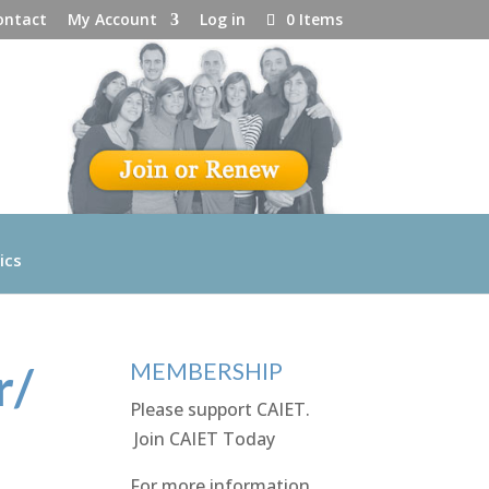
ontact
My Account
Log in
0 Items
ics
r/
MEMBERSHIP
Please support CAIET.
Join CAIET Today
For more information