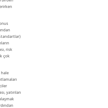
ca birden
erirken
bonus
şından
Standartlar)
nların
ı, risk
ak çok
 hale
ıtlamaları
ciler
ı, yatırılan
 ulaşmak
ardından