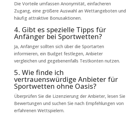
Die Vorteile umfassen Anonymität, einfacheren
Zugang, eine größere Auswahl an Wettangeboten und
häufig attraktive Bonusaktionen.
4. Gibt es spezielle Tipps für
Anfänger bei Sportwetten?
Ja, Anfänger sollten sich über die Sportarten
informieren, ein Budget festlegen, Anbieter
vergleichen und gegebenenfalls Testkonten nutzen.
5. Wie finde ich
vertrauenswürdige Anbieter für
Sportwetten ohne Oasis?
Überprüfen Sie die Lizenzierung der Anbieter, lesen Sie
Bewertungen und suchen Sie nach Empfehlungen von
erfahrenen Wettspielern.