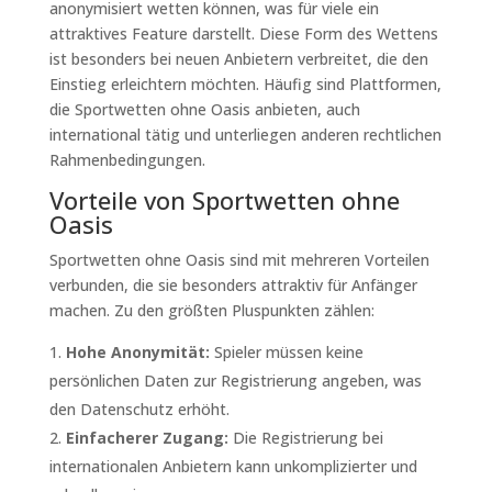
anonymisiert wetten können, was für viele ein
attraktives Feature darstellt. Diese Form des Wettens
ist besonders bei neuen Anbietern verbreitet, die den
Einstieg erleichtern möchten. Häufig sind Plattformen,
die Sportwetten ohne Oasis anbieten, auch
international tätig und unterliegen anderen rechtlichen
Rahmenbedingungen.
Vorteile von Sportwetten ohne
Oasis
Sportwetten ohne Oasis sind mit mehreren Vorteilen
verbunden, die sie besonders attraktiv für Anfänger
machen. Zu den größten Pluspunkten zählen:
Hohe Anonymität:
Spieler müssen keine
persönlichen Daten zur Registrierung angeben, was
den Datenschutz erhöht.
Einfacherer Zugang:
Die Registrierung bei
internationalen Anbietern kann unkomplizierter und