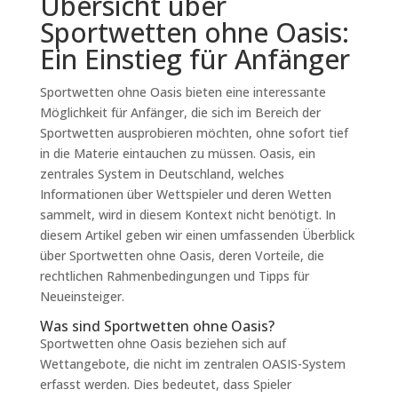
Übersicht über
Sportwetten ohne Oasis:
Ein Einstieg für Anfänger
Sportwetten ohne Oasis bieten eine interessante
Möglichkeit für Anfänger, die sich im Bereich der
Sportwetten ausprobieren möchten, ohne sofort tief
in die Materie eintauchen zu müssen. Oasis, ein
zentrales System in Deutschland, welches
Informationen über Wettspieler und deren Wetten
sammelt, wird in diesem Kontext nicht benötigt. In
diesem Artikel geben wir einen umfassenden Überblick
über Sportwetten ohne Oasis, deren Vorteile, die
rechtlichen Rahmenbedingungen und Tipps für
Neueinsteiger.
Was sind Sportwetten ohne Oasis?
Sportwetten ohne Oasis beziehen sich auf
Wettangebote, die nicht im zentralen OASIS-System
erfasst werden. Dies bedeutet, dass Spieler