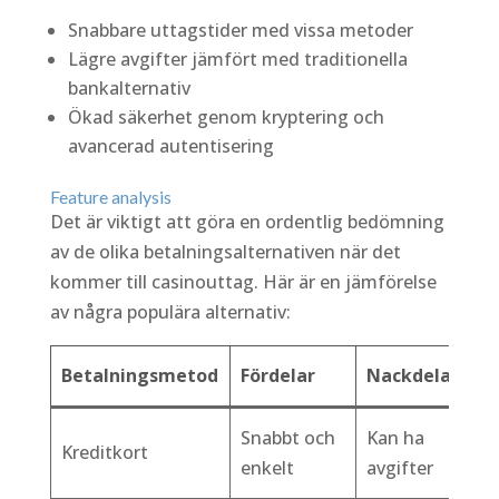
Snabbare uttagstider med vissa metoder
Lägre avgifter jämfört med traditionella
bankalternativ
Ökad säkerhet genom kryptering och
avancerad autentisering
Feature analysis
Det är viktigt att göra en ordentlig bedömning
av de olika betalningsalternativen när det
kommer till casinouttag. Här är en jämförelse
av några populära alternativ:
Betalningsmetod
Fördelar
Nackdelar
Snabbt och
Kan ha
Kreditkort
enkelt
avgifter