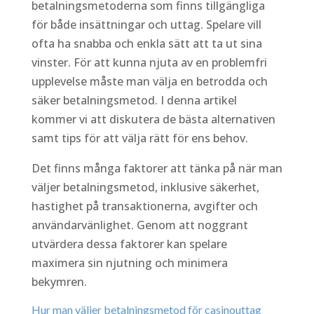
betalningsmetoderna som finns tillgängliga
för både insättningar och uttag. Spelare vill
ofta ha snabba och enkla sätt att ta ut sina
vinster. För att kunna njuta av en problemfri
upplevelse måste man välja en betrodda och
säker betalningsmetod. I denna artikel
kommer vi att diskutera de bästa alternativen
samt tips för att välja rätt för ens behov.
Det finns många faktorer att tänka på när man
väljer betalningsmetod, inklusive säkerhet,
hastighet på transaktionerna, avgifter och
användarvänlighet. Genom att noggrant
utvärdera dessa faktorer kan spelare
maximera sin njutning och minimera
bekymren.
Hur man väljer betalningsmetod för casinouttag