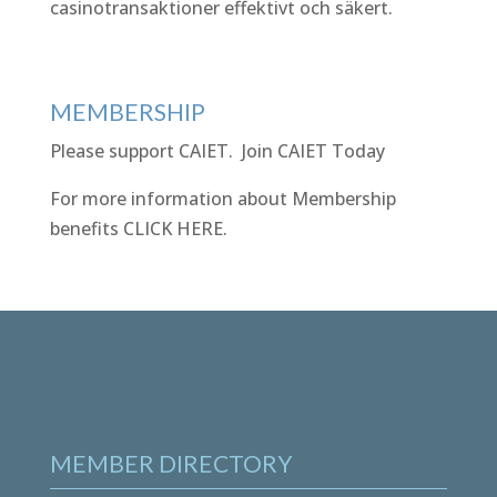
casinotransaktioner effektivt och säkert.
MEMBERSHIP
Please support CAIET.
Join CAIET Today
For more information about Membership
benefits
CLICK HERE
.
MEMBER DIRECTORY