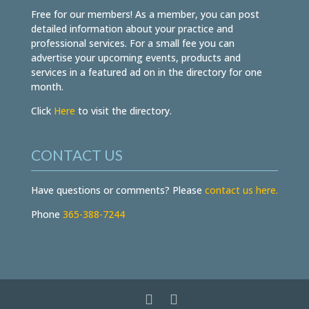
Free for our members! As a member, you can post
detailed information about your practice and
professional services. For a small fee you can
advertise your upcoming events, products and
services in a featured ad on in the directory for one
month.
Click
Here
to visit the directory.
CONTACT US
Have questions or comments? Please
contact us here.
Phone
365-388-7244