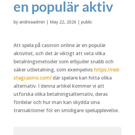
en populär aktiv
by
andreaadmin
|
May 22, 2026
|
public
Att spela på casinon online är en populär
aktivitet, och det är viktigt att veta vilka
betalningsmetoder som erbjuder snabb och
säker utbetalning, som exempelvis
https://red-
stagcasino.com/
där spelare kan hitta olika
alternativ. I denna artikel kommer vi att
utforska olika betalningsalternativ, deras
fördelar och hur man kan skydda sina
transaktioner för en smidigare spelupplevelse.