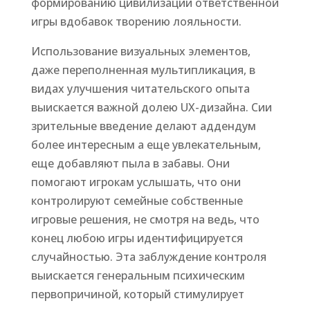
формированию цивилизации ответственной
игры вдобавок творению лояльности.
Использование визуальных элементов,
даже переполненная мультипликация, в
видах улучшения читательского опыта
выискается важной долею UX-дизайна. Сии
зрительные введение делают аддендум
более интересным а еще увлекательным,
еще добавляют пыла в забавы. Они
помогают игрокам услышать, что они
контролируют семейные собственные
игровые решения, не смотря на ведь, что
конец любою игры идентифицируется
случайностью. Эта заблуждение контроля
выискается генеральным психическим
первопричиной, который стимулирует