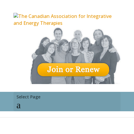
Select Page