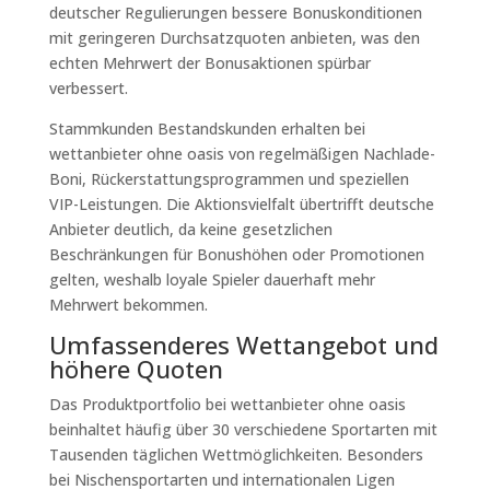
deutscher Regulierungen bessere Bonuskonditionen
mit geringeren Durchsatzquoten anbieten, was den
echten Mehrwert der Bonusaktionen spürbar
verbessert.
Stammkunden Bestandskunden erhalten bei
wettanbieter ohne oasis von regelmäßigen Nachlade-
Boni, Rückerstattungsprogrammen und speziellen
VIP-Leistungen. Die Aktionsvielfalt übertrifft deutsche
Anbieter deutlich, da keine gesetzlichen
Beschränkungen für Bonushöhen oder Promotionen
gelten, weshalb loyale Spieler dauerhaft mehr
Mehrwert bekommen.
Umfassenderes Wettangebot und
höhere Quoten
Das Produktportfolio bei wettanbieter ohne oasis
beinhaltet häufig über 30 verschiedene Sportarten mit
Tausenden täglichen Wettmöglichkeiten. Besonders
bei Nischensportarten und internationalen Ligen