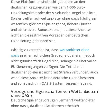
Diese Plattformen sind nicht gebunden an den
deutschen Regulierungen wie dem 1.000-Euro-
Einzahlungslimit oder der 5-Sekunden-Regel bei Slots.
Spieler treffen auf wettanbieter ohne oasis häufig ein
wesentlich größeres Spielangebot, höhere Quoten
und attraktivere Bonusaktionen, da diese Anbieter
nicht an die restriktiven Vorgaben der deutschen
Lizenzierung gebunden sind.
Wichtig zu verstehen ist, dass
wettanbieter ohne
oasis
in einer rechtlichen Grauzone operieren, jedoch
nicht grundsätzlich illegal sind, solange sie über valide
EU-Genehmigungen verfügen. Die Teilnahme
deutscher Spieler ist nicht mit Strafen verbunden, auch
wenn diese Anbieter keine deutsche Lizenz besitzen
und somit nicht im OASIS-System verzeichnet sind.
Vorzüge und Eigenschaften von Wettanbietern
ohne OASIS
Deutsche Spieler bevorzugen vermehrt wettanbieter
ohne oasis, da diese Plattformen erheblich