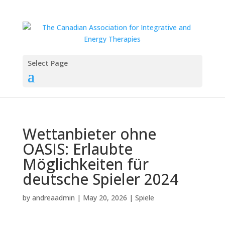
Select Page
Wettanbieter ohne
OASIS: Erlaubte
Möglichkeiten für
deutsche Spieler 2024
by
andreaadmin
|
May 20, 2026
|
Spiele