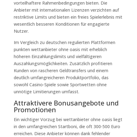
vorteilhaftere Rahmenbedingungen bieten. Die
Anbieter mit internationalen Lizenzen verzichten auf
restriktive Limits und bieten ein freies Spielerlebnis mit
wesentlich besseren Konditionen für engagierte
Nutzer.
Im Vergleich zu deutschen regulierten Plattformen
punkten wettanbieter ohne oasis mit erheblich
höheren Einzahlungslimits und vielfältigeren
Auszahlungsmöglichkeiten. Zusätzlich profitieren
Kunden von rascheren Geldtransfers und einem
deutlich umfangreicheren Produktportfolio, das
sowohl Casino-Spiele sowie Sportwetten ohne
unnötige Limitierungen umfasst.
Attraktivere Bonusangebote und
Promotionen
Ein wichtiger Vorzug bei wettanbieter ohne oasis liegt
in den umfangreichen Startboni, die oft 300-500 Euro
erreichen. Diese Anbieter können dank fehlender