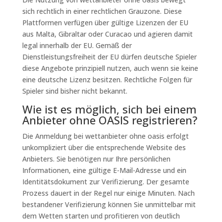
sich rechtlich in einer rechtlichen Grauzone. Diese
Plattformen verfügen über gültige Lizenzen der EU
aus Malta, Gibraltar oder Curacao und agieren damit
legal innerhalb der EU. Gemäß der
Dienstleistungsfreiheit der EU dürfen deutsche Spieler
diese Angebote prinzipiell nutzen, auch wenn sie keine
eine deutsche Lizenz besitzen. Rechtliche Folgen für
Spieler sind bisher nicht bekannt.
Wie ist es möglich, sich bei einem
Anbieter ohne OASIS registrieren?
Die Anmeldung bei wettanbieter ohne oasis erfolgt
unkompliziert über die entsprechende Website des
Anbieters. Sie benötigen nur Ihre persönlichen
Informationen, eine gültige E-Mail-Adresse und ein
Identitätsdokument zur Verifizierung. Der gesamte
Prozess dauert in der Regel nur einige Minuten. Nach
bestandener Verifizierung können Sie unmittelbar mit
dem Wetten starten und profitieren von deutlich