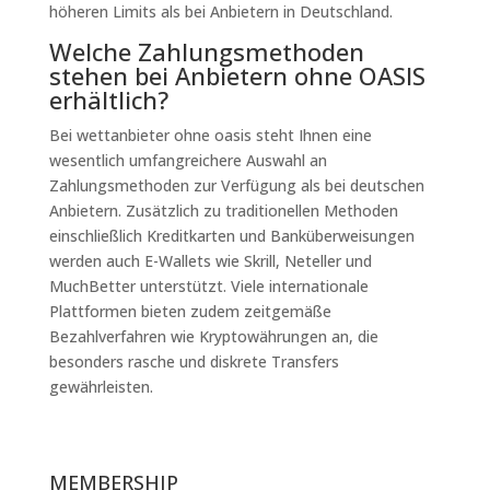
höheren Limits als bei Anbietern in Deutschland.
Welche Zahlungsmethoden
stehen bei Anbietern ohne OASIS
erhältlich?
Bei wettanbieter ohne oasis steht Ihnen eine
wesentlich umfangreichere Auswahl an
Zahlungsmethoden zur Verfügung als bei deutschen
Anbietern. Zusätzlich zu traditionellen Methoden
einschließlich Kreditkarten und Banküberweisungen
werden auch E-Wallets wie Skrill, Neteller und
MuchBetter unterstützt. Viele internationale
Plattformen bieten zudem zeitgemäße
Bezahlverfahren wie Kryptowährungen an, die
besonders rasche und diskrete Transfers
gewährleisten.
MEMBERSHIP