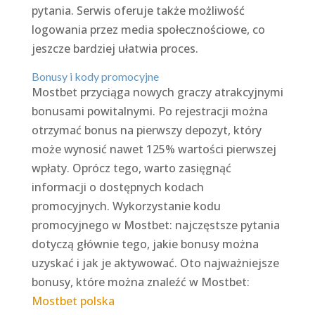
pytania. Serwis oferuje także możliwość
logowania przez media społecznościowe, co
jeszcze bardziej ułatwia proces.
Bonusy i kody promocyjne
Mostbet przyciąga nowych graczy atrakcyjnymi
bonusami powitalnymi. Po rejestracji można
otrzymać bonus na pierwszy depozyt, który
może wynosić nawet 125% wartości pierwszej
wpłaty. Oprócz tego, warto zasięgnąć
informacji o dostępnych kodach
promocyjnych. Wykorzystanie kodu
promocyjnego w Mostbet: najczęstsze pytania
dotyczą głównie tego, jakie bonusy można
uzyskać i jak je aktywować. Oto najważniejsze
bonusy, które można znaleźć w Mostbet:
Mostbet polska