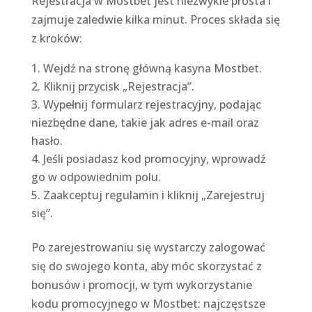
Rejestracja w Mostbet jest niezwykle prosta i
zajmuje zaledwie kilka minut. Proces składa się
z kroków:
Wejdź na stronę główną kasyna Mostbet.
Kliknij przycisk „Rejestracja”.
Wypełnij formularz rejestracyjny, podając
niezbędne dane, takie jak adres e-mail oraz
hasło.
Jeśli posiadasz kod promocyjny, wprowadź
go w odpowiednim polu.
Zaakceptuj regulamin i kliknij „Zarejestruj
się”.
Po zarejestrowaniu się wystarczy zalogować
się do swojego konta, aby móc skorzystać z
bonusów i promocji, w tym wykorzystanie
kodu promocyjnego w Mostbet: najczęstsze