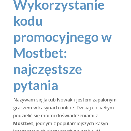
Wykorzystanie
kodu
promocyjnego w
Mostbet:
najczęstsze
pytania
Nazywam się Jakub Nowak i jestem zapalonym
graczem w kasynach online. Dzisiaj chciałbym
podzielić się moimi doświadczeniami z
Mostbet
, jednym z popularniejszych kasyn