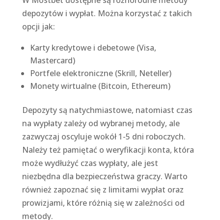
W Mostbet dostępne są różnorodne metody
depozytów i wypłat. Można korzystać z takich
opcji jak:
Karty kredytowe i debetowe (Visa,
Mastercard)
Portfele elektroniczne (Skrill, Neteller)
Monety wirtualne (Bitcoin, Ethereum)
Depozyty są natychmiastowe, natomiast czas
na wypłaty zależy od wybranej metody, ale
zazwyczaj oscyluje wokół 1-5 dni roboczych.
Należy też pamiętać o weryfikacji konta, która
może wydłużyć czas wypłaty, ale jest
niezbędna dla bezpieczeństwa graczy. Warto
również zapoznać się z limitami wypłat oraz
prowizjami, które różnią się w zależności od
metody.