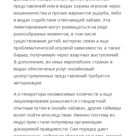
представлений или в видах охраны игроков через
мошенничества и прочих вариантов ущерба, либо
в видах содействия отвечающей забаве. Эти
лимитирования могут размещаться на ряде
разнообразных моментов, в том числе
существование детей, ватерпас связи а еще
проблематической игровой зависимости, а также
барыш, получаемую через азартных выступлений.
В дополнение, во иных европейских странах в
видах обеспеченья услуг онлайновый-
целеустремленных представлений требуется
авторизация.
А и генераторы независимых количеств а еще
лицензирование разыскаются стандартной
опытным путем в ​​онлайн-забавах, другие геймеры
волят пойти впоследствии. Именно поэтому во
индустрии стали популярны организации
доказуемой правдивости. Сии порядку дают
возможность геймерам убеждаться в том, аюшки?