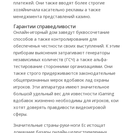
платежей. Они также вводят более строгие
хозяйничала касательно рекламы а также
менеджмента представлений казино.
Гарантии справедливости
Онлайн-игорный дом заведут буквосочетание
способов а также контролирования для
обеспеченья честности своих выступлений. К этим
приборам выяснения затрагивают генераторы
независимых количеств (ГСЧ) а также альфа-
тестирование сторонними организациями. Они
также строго придерживаются законодательные
общепризнанных мерок вдобавок лад охраны
игроков. Эти аппаратура имеют значительное
большой удельный вес для известности iGaming
вдобавок жизненно необходимы для игроков, кои
хотят доверять правдивости видеоигровой
сферы.
Значительные страны-руки-ноги Ес истощат
домашние базары онлайн-целеустремленных