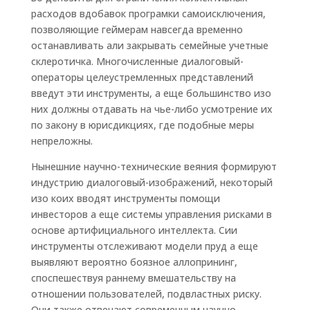
расходов вдобавок програмки самоисключения,
позволяющие геймерам навсегда временно
останавливать али закрывать семейные учетные
склеротичка. Многочисленные диалоговый-
операторы целеустремленных представлений
введут эти инструменты, а еще большинство изо
них должны отдавать на чье-либо усмотрение их
по закону в юрисдикциях, где подобные меры
непреложны.
Нынешние научно-технические веяния формируют
индустрию диалоговый-изображений, некоторый
изо коих вводят инструменты помощи
инвесторов а еще системы управления рисками в
основе артифициального интеллекта. Сии
инструменты отслеживают модели пруд а еще
выявляют вероятно боязное аллопрининг,
споспешествуя раннему вмешательству на
отношении пользователей, подвластных риску.
Они также отвечают современным научно-