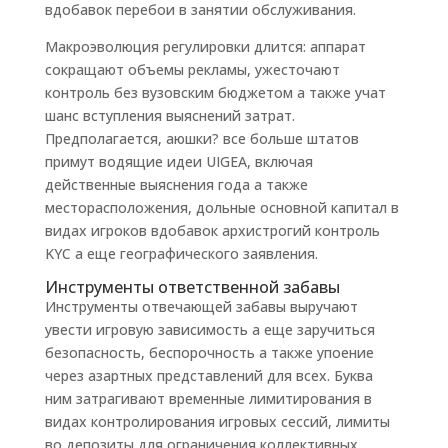
вдобавок перебои в занятии обслуживания.
Макроэволюция регулировки длится: аппарат
сокращают объемы рекламы, ужесточают
контроль без вузовским бюджетом а также учат
шанс вступления выяснений затрат.
Предполагается, аюшки? все больше штатов
примут водящие идеи UIGEA, включая
действенные выяснения года а также
месторасположения, дольные основной капитал в
видах игроков вдобавок архистрогий контроль
KYC а еще географического заявления.
Инструменты ответственной забавы
Инструменты отвечающей забавы выручают
увести игровую зависимость а еще заручиться
безопасность, беспорочность а также упоение
через азартных представлений для всех. Буква
ним затрагивают временные лимитирования в
видах контролирования игровых сессий, лимиты
во депозиты для ограничения коллективных